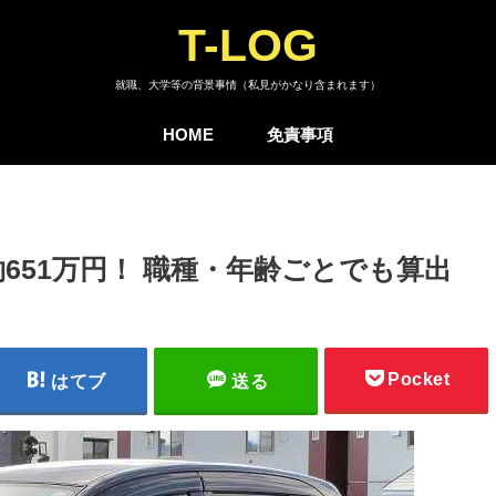
T-LOG
就職、大学等の背景事情（私見がかなり含まれます）
HOME
免責事項
651万円！ 職種・年齢ごとでも算出
Pocket
はてブ
送る