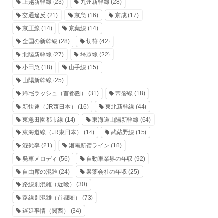
上越新幹線
(23)
九州新幹線
(28)
交通違反
(21)
京急
(16)
京成
(17)
京王線
(14)
京葉線
(14)
全国の新幹線
(28)
切符
(42)
北陸新幹線
(27)
埼京線
(22)
小田急
(18)
山手線
(15)
山陽新幹線
(25)
帰宅ラッシュ（首都圏）
(31)
常磐線
(18)
新快速（JR西日本）
(16)
東北新幹線
(44)
東急田園都市線
(14)
東海道山陽新幹線
(64)
東海道線（JR東日本）
(14)
武蔵野線
(15)
混雑率
(21)
湘南新宿ライン
(18)
発車メロディ
(56)
自動車業界の年収
(92)
自由席の混雑
(24)
製薬会社の年収
(25)
路線別混雑（近畿）
(30)
路線別混雑（首都圏）
(73)
遅延事情（関西）
(34)