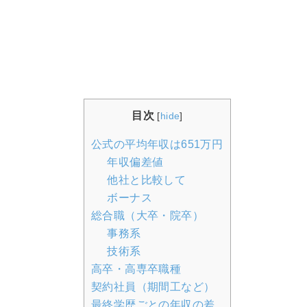
目次
[
hide
]
公式の平均年収は651万円
年収偏差値
他社と比較して
ボーナス
総合職（大卒・院卒）
事務系
技術系
高卒・高専卒職種
契約社員（期間工など）
最終学歴ごとの年収の差