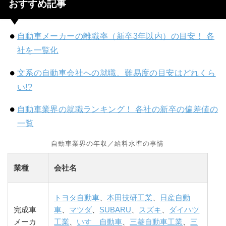
おすすめ記事
自動車メーカーの離職率（新卒3年以内）の目安！ 各
社を一覧化
文系の自動車会社への就職、難易度の目安はどれくら
い!?
自動車業界の就職ランキング！ 各社の新卒の偏差値の
一覧
自動車業界の年収／給料水準の事情
業種
会社名
トヨタ自動車
、
本田技研工業
、
日産自動
完成車
車
、
マツダ
、
SUBARU
、
スズキ
、
ダイハツ
メーカ
工業
、
いすゞ自動車
、
三菱自動車工業
、
三