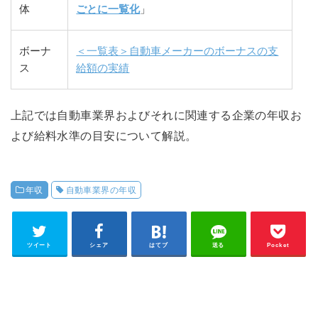
体
ごとに一覧化
」
ボーナ
＜一覧表＞自動車メーカーのボーナスの支
ス
給額の実績
上記では自動車業界およびそれに関連する企業の年収お
よび給料水準の目安について解説。
年収
自動車業界の年収
ツイート
シェア
はてブ
送る
Pocket