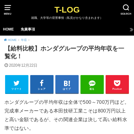
T-LOG
MENU
SEARCH
就職、大学等の背景事情（私見がかなり含まれます）
HOME
免責事項
HOME
年収
【給料比較】ホンダグループの平均年収を一
覧化！
2020年12月22日
ツイート
シェア
はてブ
送る
Pocket
ホンダグループの平均年収は全体で500～700万円ほど。
完成車メーカーである本田技研工業こそは800万円以上
と高い金額であるが、その関連企業は決して高い給料水
準ではない。