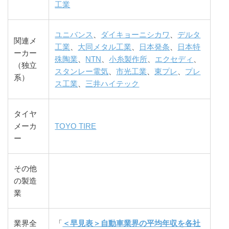
工業
ユニバンス
、
ダイキョーニシカワ
、
デルタ
関連メ
工業
、
大同メタル工業
、
日本発条
、
日本特
ーカー
殊陶業
、
NTN
、
小糸製作所
、
エクセディ
、
（独立
スタンレー電気
、
市光工業
、
東プレ
、
プレ
系）
ス工業
、
三井ハイテック
タイヤ
メーカ
TOYO TIRE
ー
その他
の製造
業
業界全
「
＜早見表＞自動車業界の平均年収を各社