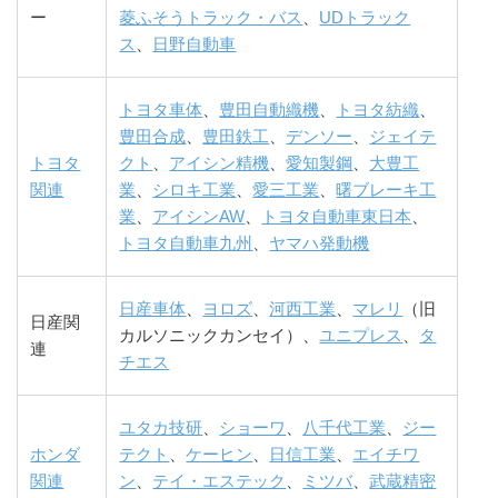
ー
菱ふそうトラック・バス
、
UDトラック
ス
、
日野自動車
トヨタ車体
、
豊田自動織機
、
トヨタ紡織
、
豊田合成
、
豊田鉄工
、
デンソー
、
ジェイテ
トヨタ
クト
、
アイシン精機
、
愛知製鋼
、
大豊工
関連
業
、
シロキ工業
、
愛三工業
、
曙ブレーキ工
業
、
アイシンAW
、
トヨタ自動車東日本
、
トヨタ自動車九州
、
ヤマハ発動機
日産車体
、
ヨロズ
、
河西工業
、
マレリ
（旧
日産関
カルソニックカンセイ）、
ユニプレス
、
タ
連
チエス
ユタカ技研
、
ショーワ
、
八千代工業
、
ジー
ホンダ
テクト
、
ケーヒン
、
日信工業
、
エイチワ
関連
ン
、
テイ・エステック
、
ミツバ
、
武蔵精密