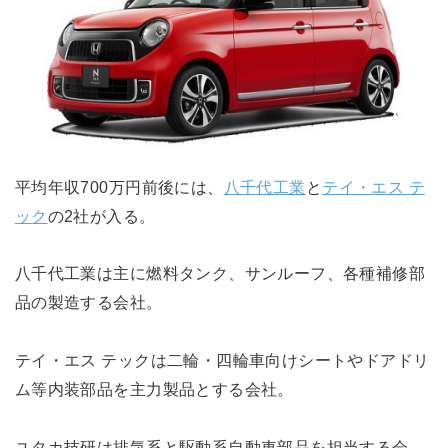
平均年収700万円前後には、
八千代工業
と
テイ・エス テ
ック
の2社が入る。
八千代工業は主に燃料タンク、サンルーフ、各種補修部
品の製造する会社。
テイ・エス テックは二輪・四輪車向けシートやドアドリ
ム等内装部品を主力製品とする会社。
ユタカ技研は排気系と駆動系自動車部品を担当する会