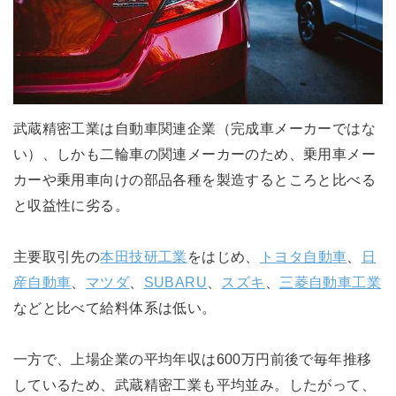
武蔵精密工業は自動車関連企業（完成車メーカーではな
い）、しかも二輪車の関連メーカーのため、乗用車メー
カーや乗用車向けの部品各種を製造するところと比べる
と収益性に劣る。
主要取引先の
本田技研工業
をはじめ、
トヨタ自動車
、
日
産自動車
、
マツダ
、
SUBARU
、
スズキ
、
三菱自動車工業
などと比べて給料体系は低い。
一方で、上場企業の平均年収は600万円前後で毎年推移
しているため、武蔵精密工業も平均並み。したがって、