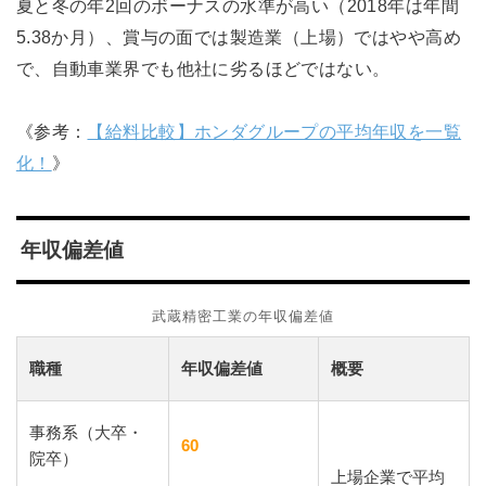
夏と冬の年2回のボーナスの水準が高い（2018年は年間
5.38か月）、賞与の面では製造業（上場）ではやや高め
で、自動車業界でも他社に劣るほどではない。
《参考：
【給料比較】ホンダグループの平均年収を一覧
化！
》
年収偏差値
武蔵精密工業の年収偏差値
職種
年収偏差値
概要
事務系（大卒・
60
院卒）
上場企業で平均