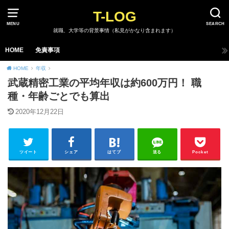
T-LOG
MENU
SEARCH
就職、大学等の背景事情（私見がかなり含まれます）
HOME
免責事項
HOME
年収
武蔵精密工業の平均年収は約600万円！ 職
種・年齢ごとでも算出
2020年12月22日
ツイート
シェア
はてブ
送る
Pocket