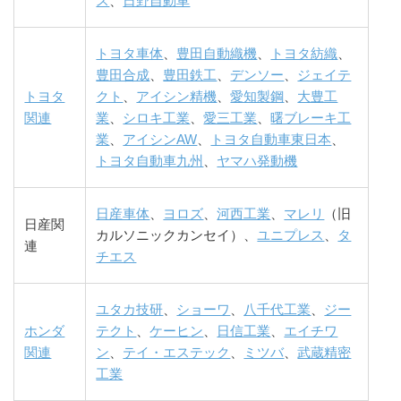
ス
、
日野自動車
トヨタ車体
、
豊田自動織機
、
トヨタ紡織
、
豊田合成
、
豊田鉄工
、
デンソー
、
ジェイテ
トヨタ
クト
、
アイシン精機
、
愛知製鋼
、
大豊工
関連
業
、
シロキ工業
、
愛三工業
、
曙ブレーキ工
業
、
アイシンAW
、
トヨタ自動車東日本
、
トヨタ自動車九州
、
ヤマハ発動機
日産車体
、
ヨロズ
、
河西工業
、
マレリ
（旧
日産関
カルソニックカンセイ）、
ユニプレス
、
タ
連
チエス
ユタカ技研
、
ショーワ
、
八千代工業
、
ジー
ホンダ
テクト
、
ケーヒン
、
日信工業
、
エイチワ
関連
ン
、
テイ・エステック
、
ミツバ
、
武蔵精密
工業