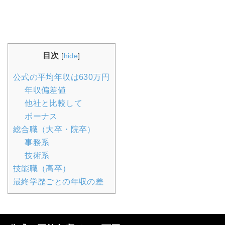
目次
[
hide
]
公式の平均年収は630万円
年収偏差値
他社と比較して
ボーナス
総合職（大卒・院卒）
事務系
技術系
技能職（高卒）
最終学歴ごとの年収の差