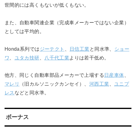
世間的には高くもないが低くもない。
また、自動車関連企業（完成車メーカーではない企業）
としては平均的。
Honda系列では
ジーテクト
、
日信工業
と同水準、
ショー
ワ
、
ユタカ技研
、
八千代工業
よりは若干低め。
他方、同じく自動車部品メーカーで上場する
日産車体
、
マレリ
（旧カルソニックカンセイ）、
河西工業
、
ユニプ
レス
などと同水準。
ボーナス