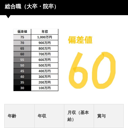
総合職（大卒・院卒）
月収（基本
年齢
年収
賞与
給）