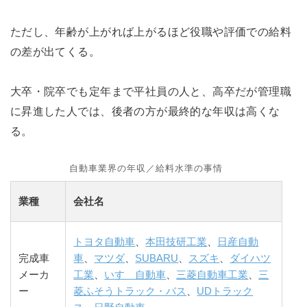
ただし、年齢が上がれば上がるほど役職や評価での給料
の差が出てくる。
大卒・院卒でも定年まで平社員の人と、高卒だが管理職
に昇進した人では、後者の方が最終的な年収は高くな
る。
自動車業界の年収／給料水準の事情
業種
会社名
トヨタ自動車
、
本田技研工業
、
日産自動
完成車
車
、
マツダ
、
SUBARU
、
スズキ
、
ダイハツ
メーカ
工業
、
いすゞ自動車
、
三菱自動車工業
、
三
ー
菱ふそうトラック・バス
、
UDトラック