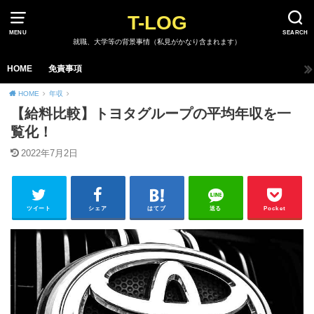
T-LOG
MENU
SEARCH
就職、大学等の背景事情（私見がかなり含まれます）
HOME
免責事項
HOME
年収
【給料比較】トヨタグループの平均年収を一
覧化！
2022年7月2日
ツイート
シェア
はてブ
送る
Pocket