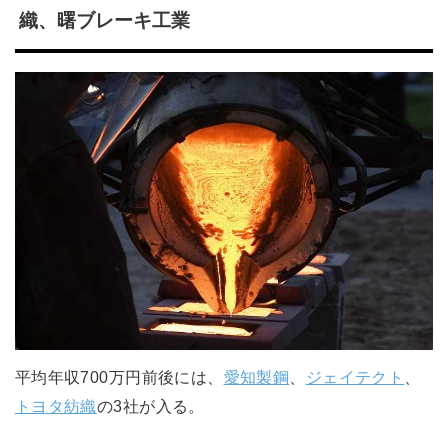
織、曙ブレーキ工業
平均年収700万円前後には、
愛知製鋼
、
ジェイテクト
、
トヨタ紡織
の3社が入る。