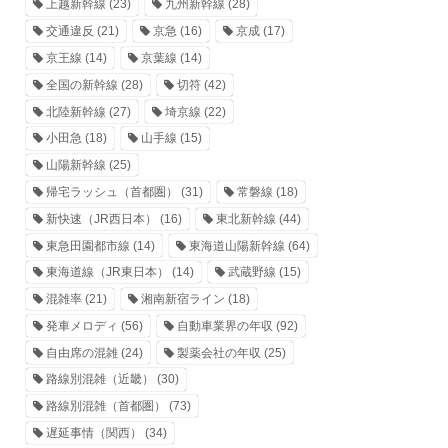
上越新幹線
(23)
九州新幹線
(28)
交通違反
(21)
京急
(16)
京成
(17)
京王線
(14)
京葉線
(14)
全国の新幹線
(28)
切符
(42)
北陸新幹線
(27)
埼京線
(22)
小田急
(18)
山手線
(15)
山陽新幹線
(25)
帰宅ラッシュ（首都圏）
(31)
常磐線
(18)
新快速（JR西日本）
(16)
東北新幹線
(44)
東急田園都市線
(14)
東海道山陽新幹線
(64)
東海道線（JR東日本）
(14)
武蔵野線
(15)
混雑率
(21)
湘南新宿ライン
(18)
発車メロディ
(56)
自動車業界の年収
(92)
自由席の混雑
(24)
製薬会社の年収
(25)
路線別混雑（近畿）
(30)
路線別混雑（首都圏）
(73)
遅延事情（関西）
(34)