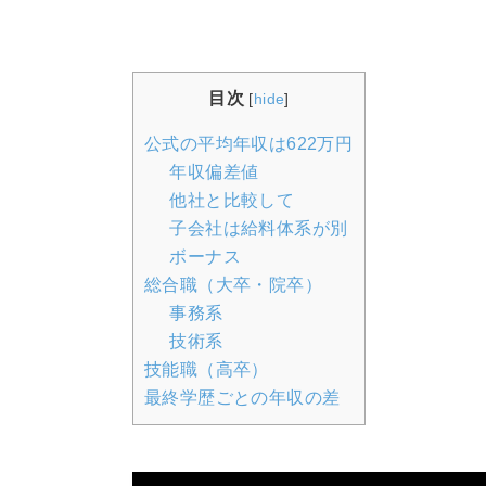
目次
[
hide
]
公式の平均年収は622万円
年収偏差値
他社と比較して
子会社は給料体系が別
ボーナス
総合職（大卒・院卒）
事務系
技術系
技能職（高卒）
最終学歴ごとの年収の差