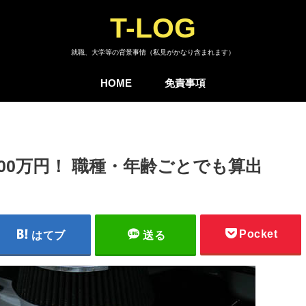
T-LOG
就職、大学等の背景事情（私見がかなり含まれます）
HOME
免責事項
00万円！ 職種・年齢ごとでも算出
Pocket
はてブ
送る