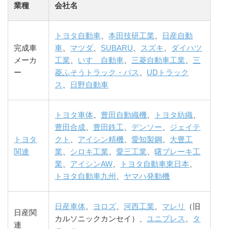
業種
会社名
トヨタ自動車
、
本田技研工業
、
日産自動
完成車
車
、
マツダ
、
SUBARU
、
スズキ
、
ダイハツ
メーカ
工業
、
いすゞ自動車
、
三菱自動車工業
、
三
ー
菱ふそうトラック・バス
、
UDトラック
ス
、
日野自動車
トヨタ車体
、
豊田自動織機
、
トヨタ紡織
、
豊田合成
、
豊田鉄工
、
デンソー
、
ジェイテ
トヨタ
クト
、
アイシン精機
、
愛知製鋼
、
大豊工
関連
業
、
シロキ工業
、
愛三工業
、
曙ブレーキ工
業
、
アイシンAW
、
トヨタ自動車東日本
、
トヨタ自動車九州
、
ヤマハ発動機
日産車体
、
ヨロズ
、
河西工業
、
マレリ
（旧
日産関
カルソニックカンセイ）、
ユニプレス
、
タ
連