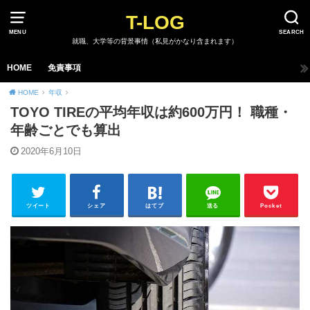
T-LOG
MENU
SEARCH
就職、大学等の背景事情（私見がかなり含まれます）
HOME
免責事項
HOME
年収
TOYO TIREの平均年収は約600万円！ 職種・
年齢ごとでも算出
2020年6月10日
ツイート
シェア
はてブ
送る
Pocket