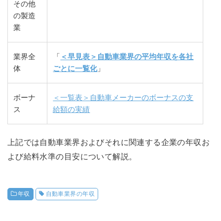
その他
の製造
業
業界全
「
＜早見表＞自動車業界の平均年収を各社
体
ごとに一覧化
」
ボーナ
＜一覧表＞自動車メーカーのボーナスの支
ス
給額の実績
上記では自動車業界およびそれに関連する企業の年収お
よび給料水準の目安について解説。
年収
自動車業界の年収