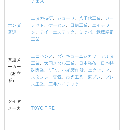
チエス
ユタカ技研
、
ショーワ
、
八千代工業
、
ジー
ホンダ
テクト
、
ケーヒン
、
日信工業
、
エイチワ
関連
ン
、
テイ・エステック
、
ミツバ
、
武蔵精密
工業
ユニバンス
、
ダイキョーニシカワ
、
デルタ
関連メ
工業
、
大同メタル工業
、
日本発条
、
日本特
ーカー
殊陶業
、
NTN
、
小糸製作所
、
エクセディ
、
（独立
スタンレー電気
、
市光工業
、
東プレ
、
プレ
系）
ス工業
、
三井ハイテック
タイヤ
メーカ
TOYO TIRE
ー