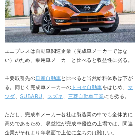
ユニプレスは自動車関連企業（完成車メーカーではな
い）のため、乗用車メーカーと比べると収益性に劣る。
主要取引先の
日産自動車
と比べると当然給料体系は下が
る。同じく完成車メーカーの
トヨタ自動車
をはじめ、
マ
ツダ
、
SUBARU
、
スズキ
、
三菱自動車工業
にも劣る。
ただし、完成車メーカー各社は製造業の中でも全体的に
高めであるため、収益性が完成車優位の上場では、関連
企業がそれより年収面で上位に立ちのは難しい。