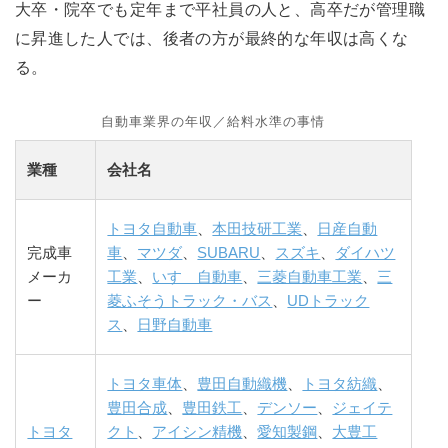
大卒・院卒でも定年まで平社員の人と、高卒だが管理職
に昇進した人では、後者の方が最終的な年収は高くな
る。
自動車業界の年収／給料水準の事情
業種
会社名
トヨタ自動車
、
本田技研工業
、
日産自動
完成車
車
、
マツダ
、
SUBARU
、
スズキ
、
ダイハツ
メーカ
工業
、
いすゞ自動車
、
三菱自動車工業
、
三
ー
菱ふそうトラック・バス
、
UDトラック
ス
、
日野自動車
トヨタ車体
、
豊田自動織機
、
トヨタ紡織
、
豊田合成
、
豊田鉄工
、
デンソー
、
ジェイテ
トヨタ
クト
、
アイシン精機
、
愛知製鋼
、
大豊工