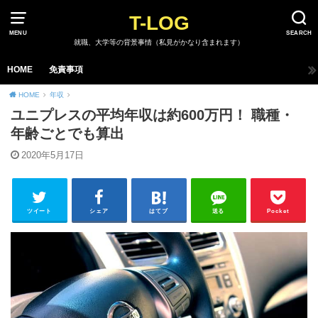
T-LOG
MENU
SEARCH
就職、大学等の背景事情（私見がかなり含まれます）
HOME
免責事項
HOME
年収
ユニプレスの平均年収は約600万円！ 職種・
年齢ごとでも算出
2020年5月17日
ツイート
シェア
はてブ
送る
Pocket