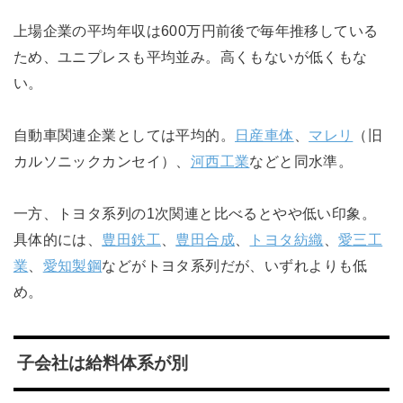
上場企業の平均年収は600万円前後で毎年推移している
ため、ユニプレスも平均並み。高くもないが低くもな
い。
自動車関連企業としては平均的。
日産車体
、
マレリ
（旧
カルソニックカンセイ）、
河西工業
などと同水準。
一方、トヨタ系列の1次関連と比べるとやや低い印象。
具体的には、
豊田鉄工
、
豊田合成
、
トヨタ紡織
、
愛三工
業
、
愛知製鋼
などがトヨタ系列だが、いずれよりも低
め。
子会社は給料体系が別