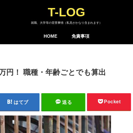
T-LOG
就職、大学等の背景事情（私見がかなり含まれます）
HOME
免責事項
0万円！ 職種・年齢ごとでも算出
Pocket
はてブ
送る