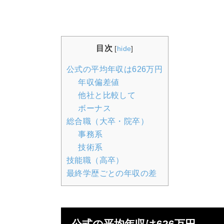
目次
[
hide
]
公式の平均年収は626万円
年収偏差値
他社と比較して
ボーナス
総合職（大卒・院卒）
事務系
技術系
技能職（高卒）
最終学歴ごとの年収の差
公式の平均年収は626万円