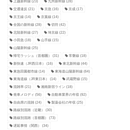
上越新幹線
(23)
九州新幹線
(28)
交通違反
(21)
京急
(16)
京成
(17)
京王線
(14)
京葉線
(14)
全国の新幹線
(28)
切符
(42)
北陸新幹線
(27)
埼京線
(22)
小田急
(18)
山手線
(15)
山陽新幹線
(25)
帰宅ラッシュ（首都圏）
(31)
常磐線
(18)
新快速（JR西日本）
(16)
東北新幹線
(44)
東急田園都市線
(14)
東海道山陽新幹線
(64)
東海道線（JR東日本）
(14)
武蔵野線
(15)
混雑率
(21)
湘南新宿ライン
(18)
発車メロディ
(56)
自動車業界の年収
(92)
自由席の混雑
(24)
製薬会社の年収
(25)
路線別混雑（近畿）
(30)
路線別混雑（首都圏）
(73)
遅延事情（関西）
(34)