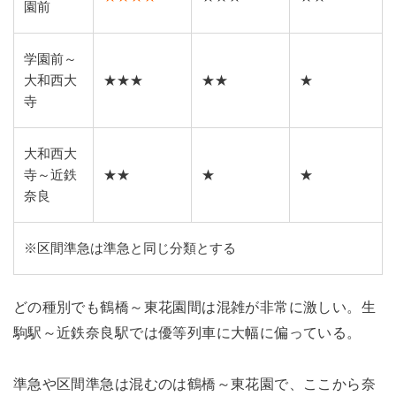
園前
学園前～
大和西大
★★★
★★
★
寺
大和西大
寺～近鉄
★★
★
★
奈良
※区間準急は準急と同じ分類とする
どの種別でも鶴橋～東花園間は混雑が非常に激しい。生
駒駅～近鉄奈良駅では優等列車に大幅に偏っている。
準急や区間準急は混むのは鶴橋～東花園で、ここから奈