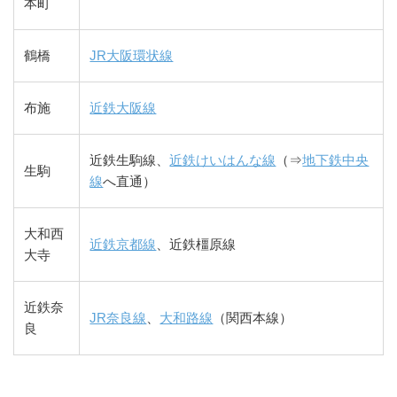
本町
鶴橋
JR大阪環状線
布施
近鉄大阪線
近鉄生駒線、
近鉄けいはんな線
（⇒
地下鉄中央
生駒
線
へ直通）
大和西
近鉄京都線
、近鉄橿原線
大寺
近鉄奈
JR奈良線
、
大和路線
（関西本線）
良