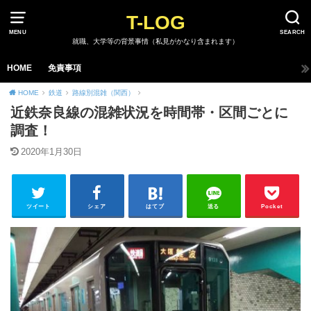
T-LOG
MENU
SEARCH
就職、大学等の背景事情（私見がかなり含まれます）
HOME
免責事項
HOME
鉄道
路線別混雑（関西）
近鉄奈良線の混雑状況を時間帯・区間ごとに
調査！
2020年1月30日
ツイート
シェア
はてブ
送る
Pocket