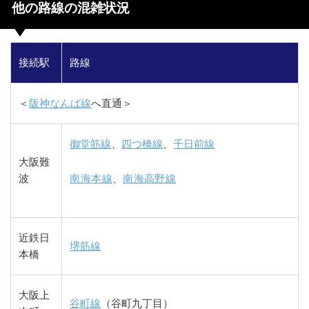
他の路線の混雑状況
接続駅
路線
＜
阪神なんば線
へ直通＞
御堂筋線
、
四つ橋線
、
千日前線
大阪難
波
南海本線
、
南海高野線
近鉄日
堺筋線
本橋
大阪上
谷町線
（谷町九丁目）