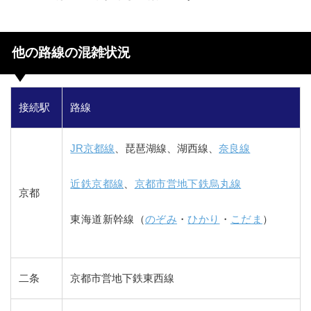
他の路線の混雑状況
接続駅
路線
JR京都線
、琵琶湖線、湖西線、
奈良線
近鉄京都線
、
京都市営地下鉄烏丸線
京都
東海道新幹線（
のぞみ
・
ひかり
・
こだま
）
二条
京都市営地下鉄東西線