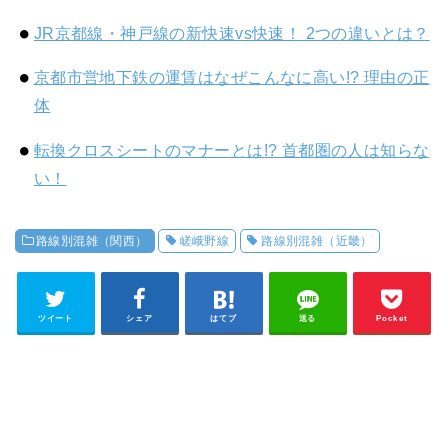
JR京都線・神戸線の新快速vs快速！ 2つの違いとは？
京都市営地下鉄の運賃はなぜこんなに高い!? 理由の正
体
転換クロスシートのマナーとは!? 首都圏の人は知らな
い！
路線別混雑（関西）
嵯峨野線
路線別混雑（近畿）
ツイート
シェア
はてブ
送る
Pocket