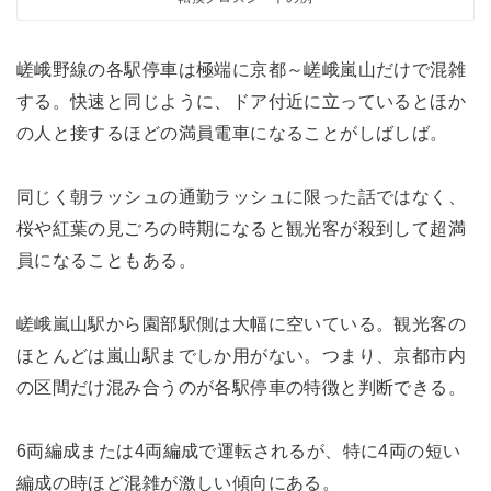
嵯峨野線の各駅停車は極端に京都～嵯峨嵐山だけで混雑
する。快速と同じように、ドア付近に立っているとほか
の人と接するほどの満員電車になることがしばしば。
同じく朝ラッシュの通勤ラッシュに限った話ではなく、
桜や紅葉の見ごろの時期になると観光客が殺到して超満
員になることもある。
嵯峨嵐山駅から園部駅側は大幅に空いている。観光客の
ほとんどは嵐山駅までしか用がない。つまり、京都市内
の区間だけ混み合うのが各駅停車の特徴と判断できる。
6両編成または4両編成で運転されるが、特に4両の短い
編成の時ほど混雑が激しい傾向にある。