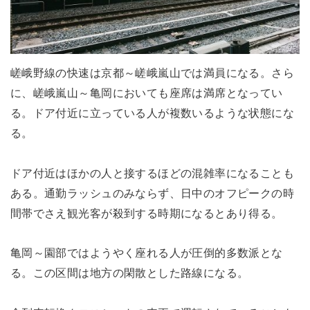
嵯峨野線の快速は京都～嵯峨嵐山では満員になる。さら
に、嵯峨嵐山～亀岡においても座席は満席となってい
る。ドア付近に立っている人が複数いるような状態にな
る。
ドア付近はほかの人と接するほどの混雑率になることも
ある。通勤ラッシュのみならず、日中のオフピークの時
間帯でさえ観光客が殺到する時期になるとあり得る。
亀岡～園部ではようやく座れる人が圧倒的多数派とな
る。この区間は地方の閑散とした路線になる。