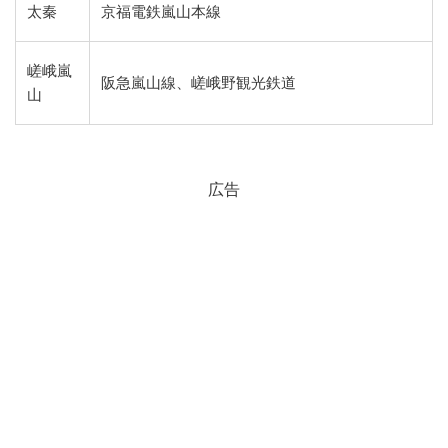
太秦
京福電鉄嵐山本線
嵯峨嵐
阪急嵐山線、嵯峨野観光鉄道
山
広告