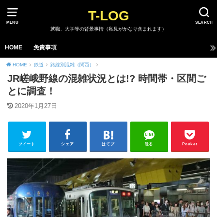
T-LOG
MENU
SEARCH
就職、大学等の背景事情（私見がかなり含まれます）
HOME
免責事項
HOME
鉄道
路線別混雑（関西）
JR嵯峨野線の混雑状況とは!? 時間帯・区間ご
とに調査！
2020年1月27日
ツイート
シェア
はてブ
送る
Pocket