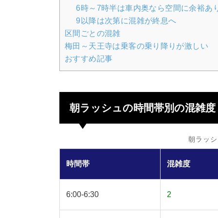
6時～7時半は車内奥なら空間に余裕あ
9以降は次第に混雑が終息へ
区間ごとの混雑
梅田～天王寺は乗客の乗り降りが激しい
おすすめ記事
朝ラッシュの時間帯別の混雑度
朝ラッシ
時間帯
混雑度
6:00-6:30
2