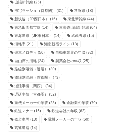
山陽新幹線
(25)
帰宅ラッシュ（首都圏）
(31)
常磐線
(18)
新快速（JR西日本）
(16)
東北新幹線
(44)
東急田園都市線
(14)
東海道山陽新幹線
(64)
東海道線（JR東日本）
(14)
武蔵野線
(15)
混雑率
(21)
湘南新宿ライン
(18)
発車メロディ
(56)
自動車業界の年収
(92)
自由席の混雑
(24)
製薬会社の年収
(25)
路線別混雑（近畿）
(30)
路線別混雑（首都圏）
(73)
遅延事情（関西）
(34)
遅延事情（首都圏）
(52)
重機メーカーの年収
(23)
金融業の年収
(70)
鉄道マナー
(15)
鉄道会社の年収
(62)
鉄道車両
(13)
電機メーカーの年収
(60)
高速道路
(14)