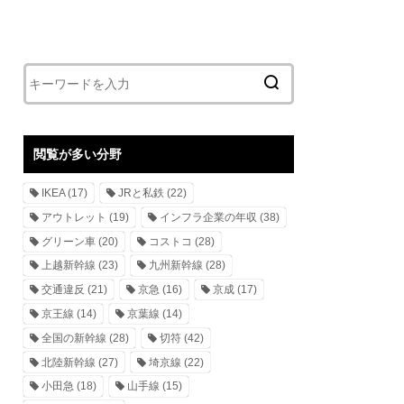
閲覧が多い分野
IKEA
(17)
JRと私鉄
(22)
アウトレット
(19)
インフラ企業の年収
(38)
グリーン車
(20)
コストコ
(28)
上越新幹線
(23)
九州新幹線
(28)
交通違反
(21)
京急
(16)
京成
(17)
京王線
(14)
京葉線
(14)
全国の新幹線
(28)
切符
(42)
北陸新幹線
(27)
埼京線
(22)
小田急
(18)
山手線
(15)