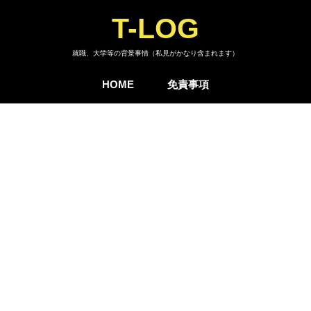
T-LOG
就職、大学等の背景事情（私見がかなり含まれます）
HOME
免責事項