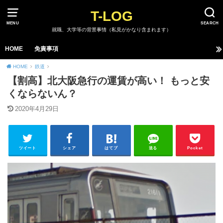
T-LOG
MENU
SEARCH
就職、大学等の背景事情（私見がかなり含まれます）
HOME
免責事項
HOME
鉄道
【割高】北大阪急行の運賃が高い！ もっと安
くならないん？
2020年4月29日
ツイート
シェア
はてブ
送る
Pocket