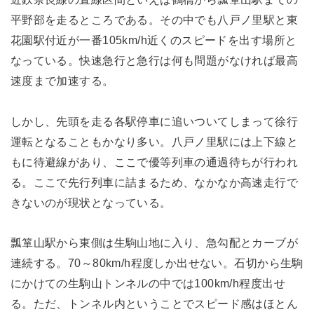
平野部を走るところである。その中でも八戸ノ里駅と東
花園駅付近が一番105km/h近くのスピードを出す場所と
なっている。快速急行と急行は何も問題がなければ最高
速度まで加速する。
しかし、先頭を走る各駅停車に追いついてしまって徐行
運転となることもかなり多い。八戸ノ里駅には上下線と
もに待避線があり、ここで優等列車の通過待ちが行われ
る。ここで先行列車に詰まるため、なかなか高速走行で
きないのが現状となっている。
瓢箪山駅から東側は生駒山地に入り、急勾配とカーブが
連続する。70～80km/h程度しか出せない。石切から生駒
にかけての生駒山トンネルの中では100km/h程度出せ
る。ただ、トンネル内ということでスピード感はほとん