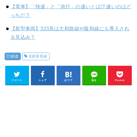
【電車】「快速」と「急行」の違いとは!? 速いのはど
っちだ？
【新型車両】323系は大和路線や阪和線にも導入され
る見込み？
鉄道
近鉄奈良線
ツイート
シェア
はてブ
送る
Pocket