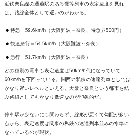
近鉄奈良線の通過駅のある優等列車の表定速度を見れ
ば、路線全体として遅いのがわかる。
特急＝59.6km/h（大阪難波～奈良、特急券500円）
快速急行＝54.5km/h（大阪難波～奈良）
急行＝51.7km/h（大阪難波～奈良）
どの種別の電車も表定速度は50km/h代になっていて、
60km/hを下回っている。関西の私鉄の速達列車としては
かなり遅いレベルといえる。大阪と奈良という都市を結
ぶ路線としてもかなり低速なのが印象的だ。
停車駅が少ないにも関わらず、線形が悪くて勾配が多い
点から、表定速度は関東の私鉄の速達列車並みの水準に
なっているのが現状。