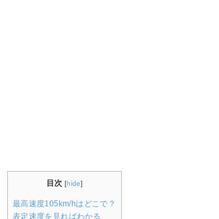
目次
[
hide
]
最高速度105km/hはどこで？
表定速度を見ればわかる