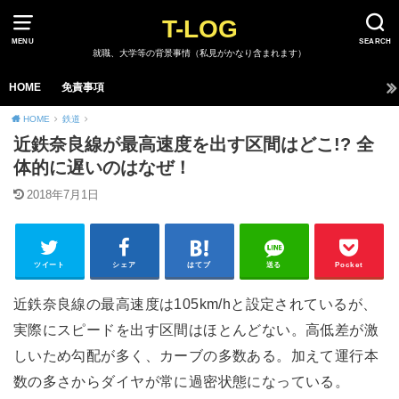
T-LOG
MENU
SEARCH
就職、大学等の背景事情（私見がかなり含まれます）
HOME
免責事項
HOME
鉄道
近鉄奈良線が最高速度を出す区間はどこ!? 全
体的に遅いのはなぜ！
2018年7月1日
ツイート
シェア
はてブ
送る
Pocket
近鉄奈良線の最高速度は105km/hと設定されているが、
実際にスピードを出す区間はほとんどない。高低差が激
しいため勾配が多く、カーブの多数ある。加えて運行本
数の多さからダイヤが常に過密状態になっている。