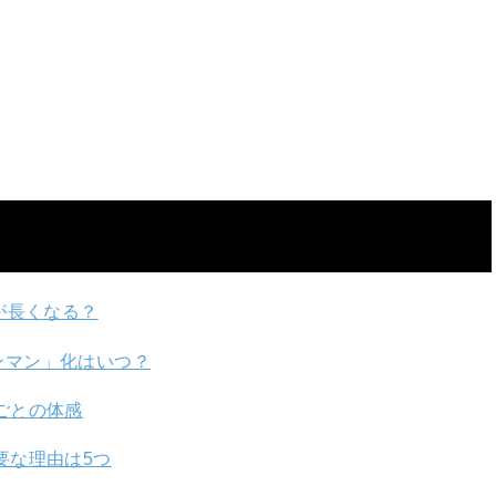
が長くなる？
ンマン」化はいつ？
ごとの体感
要な理由は5つ