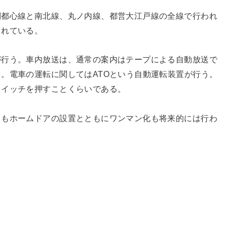
副都心線と南北線、丸ノ内線、都営大江戸線の全線で行われ
られている。
が行う。車内放送は、通常の案内はテープによる自動放送で
。電車の運転に関してはATOという自動運転装置が行う。
スイッチを押すことくらいである。
てもホームドアの設置とともにワンマン化も将来的には行わ