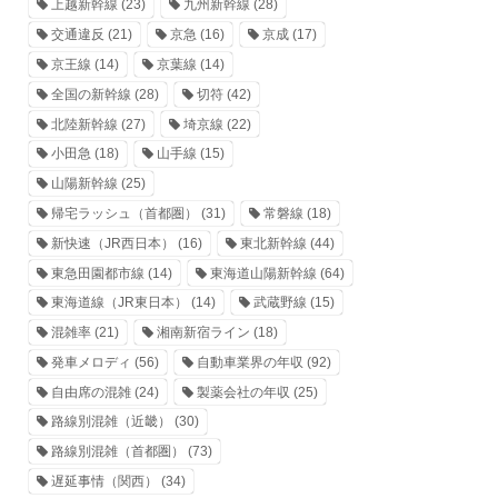
上越新幹線
(23)
九州新幹線
(28)
交通違反
(21)
京急
(16)
京成
(17)
京王線
(14)
京葉線
(14)
全国の新幹線
(28)
切符
(42)
北陸新幹線
(27)
埼京線
(22)
小田急
(18)
山手線
(15)
山陽新幹線
(25)
帰宅ラッシュ（首都圏）
(31)
常磐線
(18)
新快速（JR西日本）
(16)
東北新幹線
(44)
東急田園都市線
(14)
東海道山陽新幹線
(64)
東海道線（JR東日本）
(14)
武蔵野線
(15)
混雑率
(21)
湘南新宿ライン
(18)
発車メロディ
(56)
自動車業界の年収
(92)
自由席の混雑
(24)
製薬会社の年収
(25)
路線別混雑（近畿）
(30)
路線別混雑（首都圏）
(73)
遅延事情（関西）
(34)