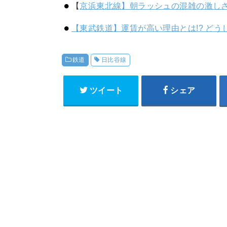
【
京浜東北線】朝ラッシュの混雑の激し
【東武鉄道】運賃が高い理由とは!? どう
鉄道
日比谷線
ツイート
シェア