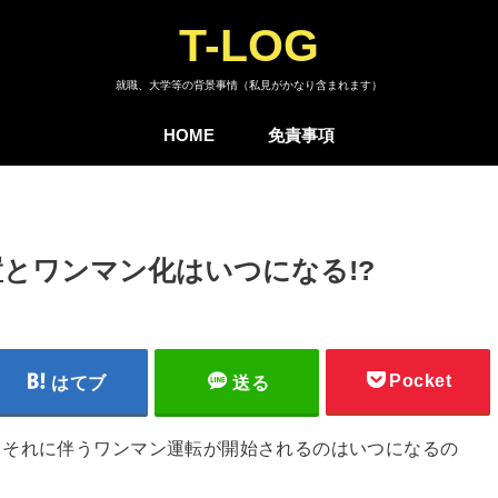
T-LOG
就職、大学等の背景事情（私見がかなり含まれます）
HOME
免責事項
とワンマン化はいつになる!?
Pocket
はてブ
送る
とそれに伴うワンマン運転が開始されるのはいつになるの