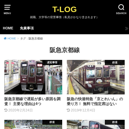
T-LOG
MENU
SEARCH
就職、大学等の背景事情（私見がかなり含まれます）
HOME
免責事項
HOME
タグ : 阪急京都線
阪急京都線
遅延事情
鉄道
阪急京都線で遅延が多い原因を調
阪急の快速特急「京とれいん」の
査！ 主要な理由は4つ
乗り方！ 無料で指定席はない
2020年2月24日
2019年12月4日
鉄道
鉄道