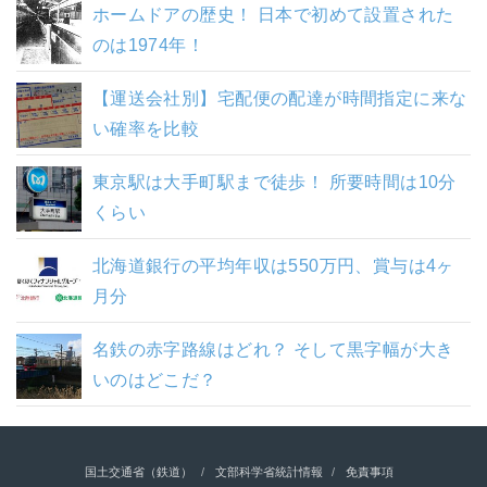
ホームドアの歴史！ 日本で初めて設置された
のは1974年！
【運送会社別】宅配便の配達が時間指定に来な
い確率を比較
東京駅は大手町駅まで徒歩！ 所要時間は10分
くらい
北海道銀行の平均年収は550万円、賞与は4ヶ
月分
名鉄の赤字路線はどれ？ そして黒字幅が大き
いのはどこだ？
国土交通省（鉄道）
文部科学省統計情報
免責事項