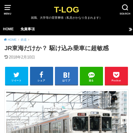
T-LOG
MENU
SEARCH
就職、大学等の背景事情（私見がかなり含まれます）
HOME
免責事項
HOME
鉄道
JR東海だけか？ 駆け込み乗車に超敏感
2018年2月10日
ツイート
シェア
はてブ
送る
Pocket