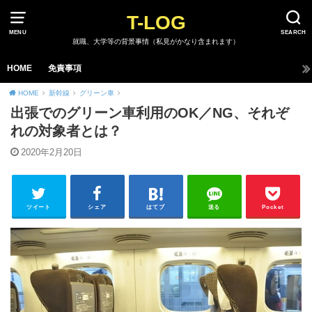
T-LOG
MENU
SEARCH
就職、大学等の背景事情（私見がかなり含まれます）
HOME
免責事項
HOME
新幹線
グリーン車
出張でのグリーン車利用のOK／NG、それぞ
れの対象者とは？
2020年2月20日
ツイート
シェア
はてブ
送る
Pocket