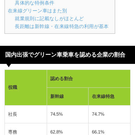
具体的な特例条件
在来線グリーン車はまた別
就業規則に記載なしがほとんど
長距離は新幹線・在来線特急の利用が基本
国内出張でグリーン車乗車を認める企業の割合
認める割合
役職
新幹線
在来線特急
社長
74.5%
74.7%
専務
62.8%
66.1%