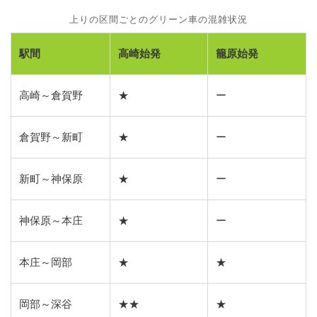
上りの区間ごとのグリーン車の混雑状況
駅間
高崎始発
籠原始発
高崎～倉賀野
★
ー
倉賀野～新町
★
ー
新町～神保原
★
ー
神保原～本庄
★
ー
本庄～岡部
★
★
岡部～深谷
★★
★