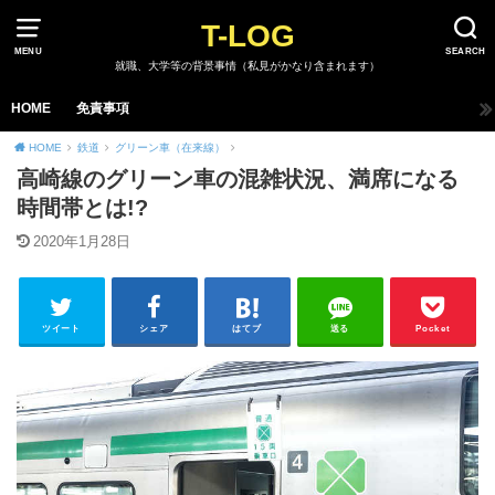
T-LOG
MENU
SEARCH
就職、大学等の背景事情（私見がかなり含まれます）
HOME
免責事項
HOME
鉄道
グリーン車（在来線）
高崎線のグリーン車の混雑状況、満席になる
時間帯とは!?
2020年1月28日
ツイート
シェア
はてブ
送る
Pocket