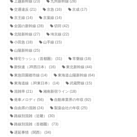
上越新幹線
(23)
九州新幹線
(28)
交通違反
(21)
京急
(16)
京成
(17)
京王線
(14)
京葉線
(14)
全国の新幹線
(28)
切符
(42)
北陸新幹線
(27)
埼京線
(22)
小田急
(18)
山手線
(15)
山陽新幹線
(25)
帰宅ラッシュ（首都圏）
(31)
常磐線
(18)
新快速（JR西日本）
(16)
東北新幹線
(44)
東急田園都市線
(14)
東海道山陽新幹線
(64)
東海道線（JR東日本）
(14)
武蔵野線
(15)
混雑率
(21)
湘南新宿ライン
(18)
発車メロディ
(56)
自動車業界の年収
(92)
自由席の混雑
(24)
製薬会社の年収
(25)
路線別混雑（近畿）
(30)
路線別混雑（首都圏）
(73)
遅延事情（関西）
(34)