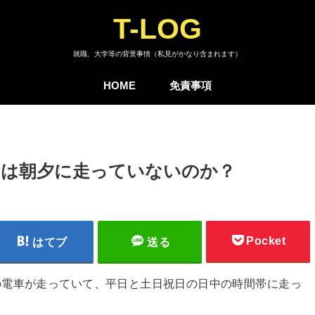
T-LOG
就職、大学等の背景事情（私見がかなり含まれます）
HOME
免責事項
」は朝夕に走っていないのか？
Pocket
はてブ
送る
の電車が走っていて、平日と土日祝日の日中の時間帯に走っ