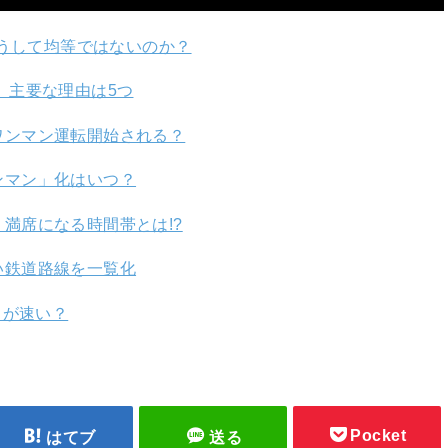
どうして均等ではないのか？
 主要な理由は5つ
ワンマン運転開始される？
ンマン」化はいつ？
満席になる時間帯とは!?
い鉄道路線を一覧化
ちが速い？
Pocket
はてブ
送る