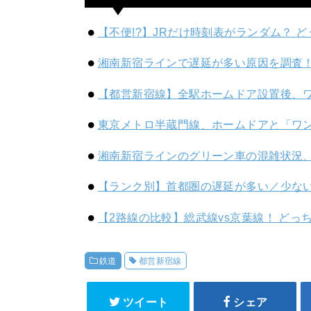
【不便!?】JRだけ時刻表がランダム？ 
湘南新宿ラインで遅延が多い原因を調査！
【都営新宿線】全駅ホームドア設置後、
東京メトロ半蔵門線、ホームドアと「ワ
湘南新宿ラインのグリーン車の混雑状況、
【ランク別】首都圏の遅延が多い／少な
【2路線の比較】総武線vs京葉線！ どっ
鉄道
都営新宿線
ツイート
シェア