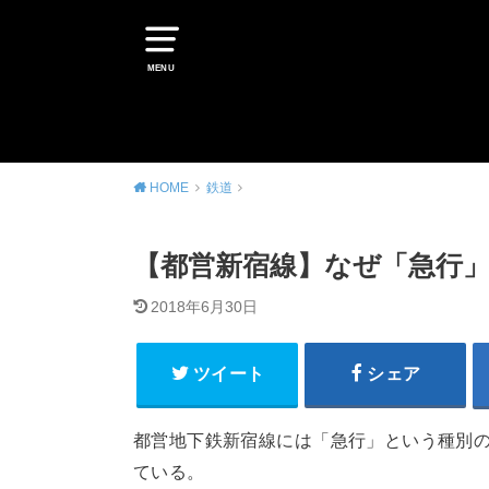
MENU
HOME
鉄道
【都営新宿線】なぜ「急行
2018年6月30日
ツイート
シェア
都営地下鉄新宿線には「急行」という種別
ている。