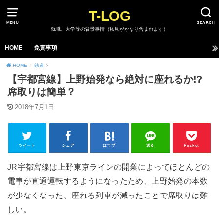
T-LOG
MENU
SEARCH
就職、大学等の背景事情（私見がかなり含まれます）
HOME
免責事項
HOME
鉄道
【宇都宮線】上野始発なら絶対に座れるか!?
席取りは簡単？
2018年7月1日
ツイート
シェア
はてブ
送る
Pocket
JR宇都宮線は上野東京ラインの開業によってほとんどの
電車が直通運転するようになったため、上野始発の本数
が少なくなった。座れる列車が減ったことで席取りは難
しい。