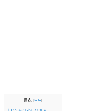
目次
[
hide
]
上野始発は少しはある！