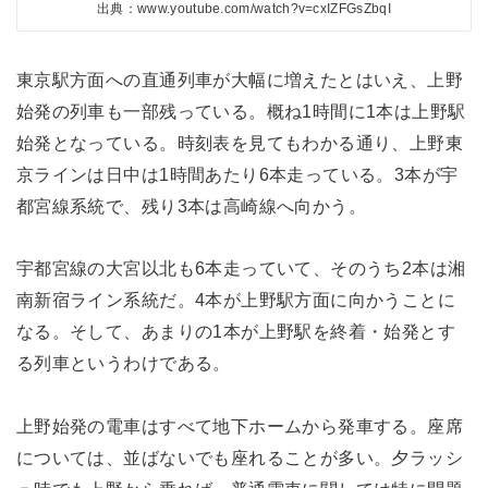
出典：www.youtube.com/watch?v=cxIZFGsZbqI
東京駅方面への直通列車が大幅に増えたとはいえ、上野
始発の列車も一部残っている。概ね1時間に1本は上野駅
始発となっている。時刻表を見てもわかる通り、上野東
京ラインは日中は1時間あたり6本走っている。3本が宇
都宮線系統で、残り3本は高崎線へ向かう。
宇都宮線の大宮以北も6本走っていて、そのうち2本は湘
南新宿ライン系統だ。4本が上野駅方面に向かうことに
なる。そして、あまりの1本が上野駅を終着・始発とす
る列車というわけである。
上野始発の電車はすべて地下ホームから発車する。座席
については、並ばないでも座れることが多い。夕ラッシ