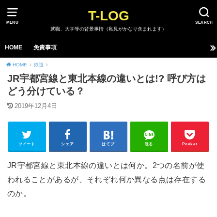
T-LOG
MENU
SEARCH
就職、大学等の背景事情（私見がかなり含まれます）
HOME
免責事項
HOME
鉄道
JR宇都宮線と東北本線の違いとは!? 呼び方は
どう分けている？
2019年12月4日
ツイート
シェア
はてブ
送る
Pocket
JR宇都宮線と東北本線の違いとは何か。2つの名前が使
われることがあるが、それぞれ何か異なる点は存在する
のか。