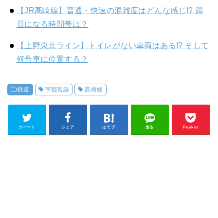
【JR高崎線】普通・快速の混雑度はどんな感じ!? 満
員になる時間帯は？
【上野東京ライン】トイレがない車両はある!? そして
何号車に位置する？
鉄道
宇都宮線
高崎線
ツイート
シェア
はてブ
送る
Pocket