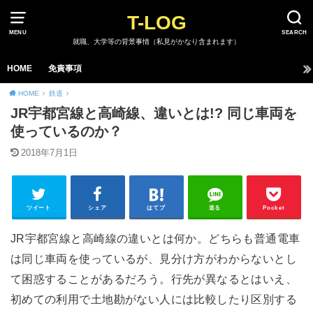
T-LOG
MENU
SEARCH
就職、大学等の背景事情（私見がかなり含まれます）
HOME
免責事項
HOME
鉄道
JR宇都宮線と高崎線、違いとは!? 同じ車両を
使っているのか？
2018年7月1日
ツイート
シェア
はてブ
送る
Pocket
JR宇都宮線と高崎線の違いとは何か。どちらも普通電車
は同じ車両を使っているが、見分け方がわからないとし
て困惑することがあるだろう。行先が異なるとはいえ、
初めての利用で土地勘がない人には比較したり区別する