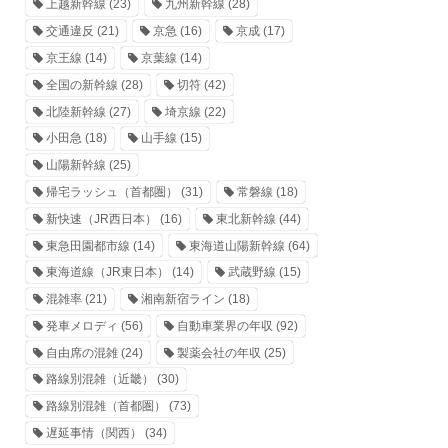
上越新幹線
(23)
九州新幹線
(28)
交通違反
(21)
京急
(16)
京成
(17)
京王線
(14)
京葉線
(14)
全国の新幹線
(28)
切符
(42)
北陸新幹線
(27)
埼京線
(22)
小田急
(18)
山手線
(15)
山陽新幹線
(25)
帰宅ラッシュ（首都圏）
(31)
常磐線
(18)
新快速（JR西日本）
(16)
東北新幹線
(44)
東急田園都市線
(14)
東海道山陽新幹線
(64)
東海道線（JR東日本）
(14)
武蔵野線
(15)
混雑率
(21)
湘南新宿ライン
(18)
発車メロディ
(56)
自動車業界の年収
(92)
自由席の混雑
(24)
製薬会社の年収
(25)
路線別混雑（近畿）
(30)
路線別混雑（首都圏）
(73)
遅延事情（関西）
(34)