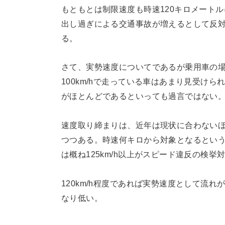
もともとは制限速度も時速120キロメート
出し過ぎによる交通事故が増えるとして反対し
る。
さて、実勢速度についてであるが乗用車の場合
100km/hで走っている車はあまり見受け
がほとんどであるといっても過言ではない
速度取り締まりは、近年は現状に合わない
つつある。時速何キロから対象となるとい
は概ね125km/h以上がスピード違反の検
120km/h程度であれば実勢速度として流
なり低い。