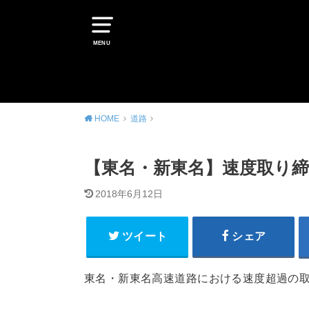
MENU
HOME
道路
【東名・新東名】速度取り締
2018年6月12日
ツイート
シェア
東名・新東名高速道路における速度超過の