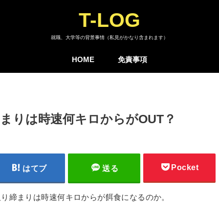
T-LOG
就職、大学等の背景事情（私見がかなり含まれます）
HOME
免責事項
まりは時速何キロからがOUT？
Pocket
はてブ
送る
取り締まりは時速何キロからが餌食になるのか。