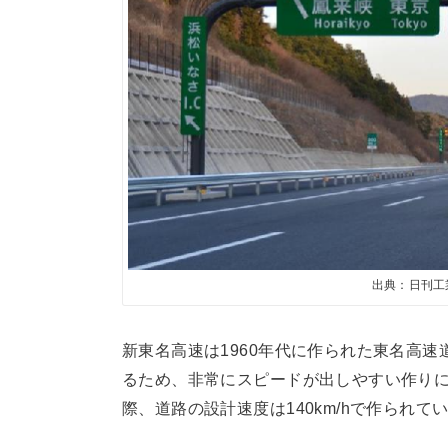
出典：日刊工
新東名高速は1960年代に作られた東名高
るため、非常にスピードが出しやすい作り
際、道路の設計速度は140km/hで作られて