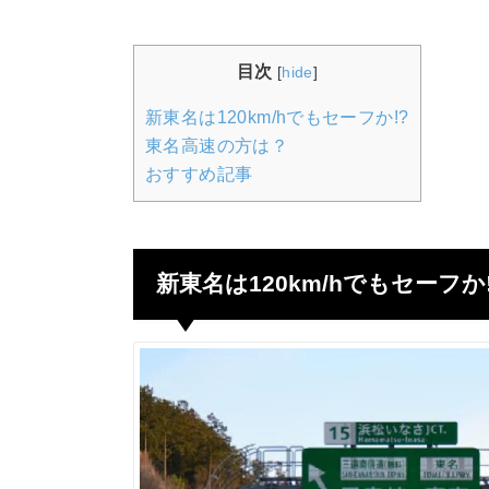
目次
[
hide
]
新東名は120km/hでもセーフか!?
東名高速の方は？
おすすめ記事
新東名は120km/hでもセーフか!