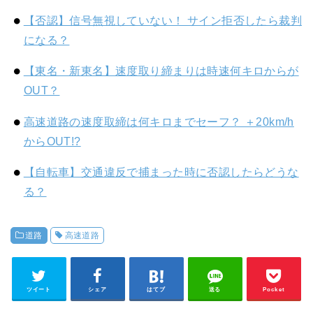
【否認】信号無視していない！ サイン拒否したら裁判
になる？
【東名・新東名】速度取り締まりは時速何キロからが
OUT？
高速道路の速度取締は何キロまでセーフ？ ＋20km/h
からOUT!?
【自転車】交通違反で捕まった時に否認したらどうな
る？
道路
高速道路
ツイート
シェア
はてブ
送る
Pocket