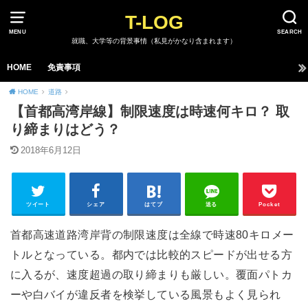
T-LOG
MENU
SEARCH
就職、大学等の背景事情（私見がかなり含まれます）
HOME
免責事項
HOME
道路
【首都高湾岸線】制限速度は時速何キロ？ 取
り締まりはどう？
2018年6月12日
ツイート
シェア
はてブ
送る
Pocket
首都高速道路湾岸背の制限速度は全線で時速80キロメー
トルとなっている。都内では比較的スピードが出せる方
に入るが、速度超過の取り締まりも厳しい。覆面パトカ
ーや白バイが違反者を検挙している風景もよく見られ