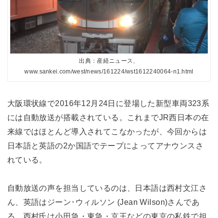
出典：産経ニュース、
www.sankei.com/west/news/161224/wst1612240064-n1.html
大阪環状線で2016年12月24日に登場した新型車両323系
には自動放送が搭載されている。これまでJR西日本の在
来線ではほとんど導入されてこなかったが、今回からは
日本語と英語の2か国語でテープによってアナウンスさ
れている。
自動放送の声を担当しているのは、日本語は西村文江さ
ん、英語はジーン･ウィルソン (Jean Wilson)さんであ
る。西村氏は小田急・東急・京王などの東京の私鉄で担