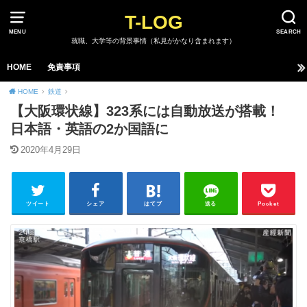
T-LOG
MENU
SEARCH
就職、大学等の背景事情（私見がかなり含まれます）
HOME
免責事項
HOME
鉄道
【大阪環状線】323系には自動放送が搭載！
日本語・英語の2か国語に
2020年4月29日
ツイート
シェア
はてブ
送る
Pocket