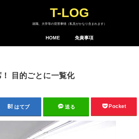
T-LOG
就職、大学等の背景事情（私見がかなり含まれます）
HOME
免責事項
！ 目的ごとに一覧化
Pocket
はてブ
送る