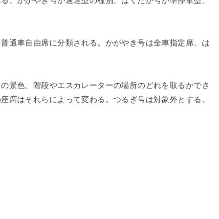
ある、かがやき号が速達型の種別、はくたか号が準停車型、
、普通車自由席に分類される。かがやき号は全車指定席、は
らの景色、階段やエスカレーターの場所のどれを取るかでさ
の座席はそれらによって変わる。つるぎ号は対象外とする。