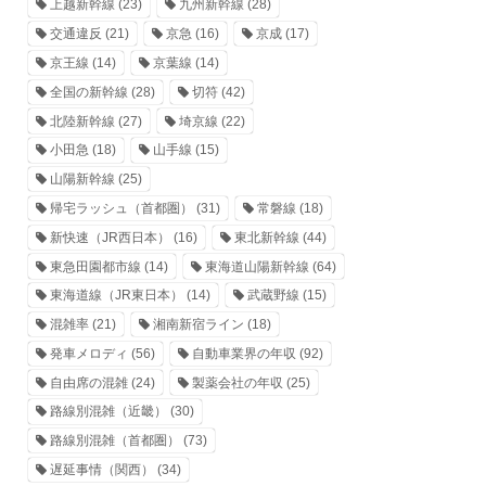
上越新幹線
(23)
九州新幹線
(28)
交通違反
(21)
京急
(16)
京成
(17)
京王線
(14)
京葉線
(14)
全国の新幹線
(28)
切符
(42)
北陸新幹線
(27)
埼京線
(22)
小田急
(18)
山手線
(15)
山陽新幹線
(25)
帰宅ラッシュ（首都圏）
(31)
常磐線
(18)
新快速（JR西日本）
(16)
東北新幹線
(44)
東急田園都市線
(14)
東海道山陽新幹線
(64)
東海道線（JR東日本）
(14)
武蔵野線
(15)
混雑率
(21)
湘南新宿ライン
(18)
発車メロディ
(56)
自動車業界の年収
(92)
自由席の混雑
(24)
製薬会社の年収
(25)
路線別混雑（近畿）
(30)
路線別混雑（首都圏）
(73)
遅延事情（関西）
(34)