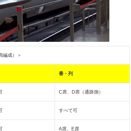
両編成）＞
番・列
可
C席、D席（通路側）
可
すべて可
可
A席、E席