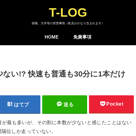
T-LOG
就職、大学等の背景事情（私見がかなり含まれます）
HOME
免責事項
ない!? 快速も普通も30分に1本だけ
Pocket
はてブ
送る
者が最も多いが、その割に本数が少ないと感じたことはない
間隔位しか走っていない。