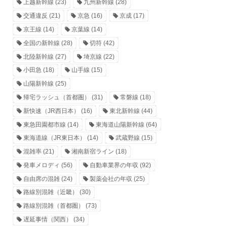
上越新幹線
(23)
九州新幹線
(28)
交通違反
(21)
京急
(16)
京成
(17)
京王線
(14)
京葉線
(14)
全国の新幹線
(28)
切符
(42)
北陸新幹線
(27)
埼京線
(22)
小田急
(18)
山手線
(15)
山陽新幹線
(25)
帰宅ラッシュ（首都圏）
(31)
常磐線
(18)
新快速（JR西日本）
(16)
東北新幹線
(44)
東急田園都市線
(14)
東海道山陽新幹線
(64)
東海道線（JR東日本）
(14)
武蔵野線
(15)
混雑率
(21)
湘南新宿ライン
(18)
発車メロディ
(56)
自動車業界の年収
(92)
自由席の混雑
(24)
製薬会社の年収
(25)
路線別混雑（近畿）
(30)
路線別混雑（首都圏）
(73)
遅延事情（関西）
(34)