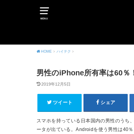
MENU
HOME
ハイテク
男性のiPhone所有率は60％
2019年12月5日
ツイート
シェア
スマホを持っている日本国内の男性のうち、ア
ータが出ている。Androidを使う男性は4