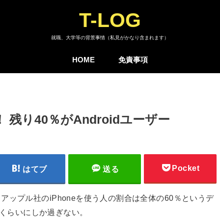
T-LOG
就職、大学等の背景事情（私見がかなり含まれます）
HOME
免責事項
！ 残り40％がAndroidユーザー
Pocket
はてブ
送る
ップル社のiPhoneを使う人の割合は全体の60％というデ
0％くらいにしか過ぎない。