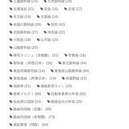
上越新幹線
(23)
九州新幹線
(28)
交通違反
(21)
京急
(16)
京成
(17)
京王線
(14)
京葉線
(14)
全国の新幹線
(28)
切符
(42)
北陸新幹線
(27)
埼京線
(22)
小田急
(18)
山手線
(15)
山陽新幹線
(25)
帰宅ラッシュ（首都圏）
(31)
常磐線
(18)
新快速（JR西日本）
(16)
東北新幹線
(44)
東急田園都市線
(14)
東海道山陽新幹線
(64)
東海道線（JR東日本）
(14)
武蔵野線
(15)
混雑率
(21)
湘南新宿ライン
(18)
発車メロディ
(56)
自動車業界の年収
(92)
自由席の混雑
(24)
製薬会社の年収
(25)
路線別混雑（近畿）
(30)
路線別混雑（首都圏）
(73)
遅延事情（関西）
(34)