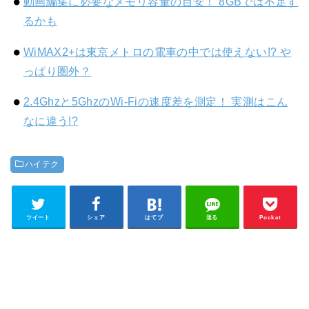
動画編集に必要なメモリ容量の目安！ 8GBでは不足す
るかも
WiMAX2+は東京メトロの電車の中では使えない!? や
っぱり圏外？
2.4Ghzと5GhzのWi-Fiの速度差を測定！ 実測はこん
なに違う!?
ハイテク
ツイート
シェア
はてブ
送る
Pocket