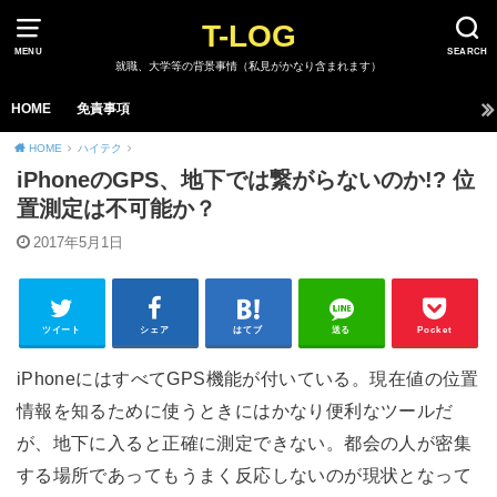
T-LOG
MENU
SEARCH
就職、大学等の背景事情（私見がかなり含まれます）
HOME
免責事項
HOME
ハイテク
iPhoneのGPS、地下では繋がらないのか!? 位
置測定は不可能か？
2017年5月1日
ツイート
シェア
はてブ
送る
Pocket
iPhoneにはすべてGPS機能が付いている。現在値の位置
情報を知るために使うときにはかなり便利なツールだ
が、地下に入ると正確に測定できない。都会の人が密集
する場所であってもうまく反応しないのが現状となって