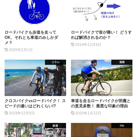
ロードバイクも歩道を走って
ロードバイクで首が痛い！ どうす
OK、それとも車道のみしかダ
れば解消されるのか？
メ？
2019年12月4日
2020年2月1日
コラム
道路
クロスバイクvsロードバイク！ ス
車道を走るロードバイクが邪魔と
ピードの違いはどれくらい!?
の意見多数！ 最悪な印象の理由
2019年12月5日
2020年1月22日
鉄道
life