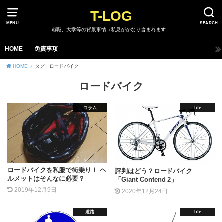
T-LOG
MENU
SEARCH
就職、大学等の背景事情（私見がかなり含まれます）
HOME
免責事項
HOME
タグ : ロードバイク
ロードバイク
コラム
life
ロードバイクを私服で街乗り！ ヘ
評判はどう？ロードバイク
ルメットはそんなに必要？
「Giant Contend 2」
2019年12月9日
2020年12月24日
道路
life