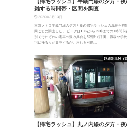
【帰宅ラッシュ】半蔵門線の夕方・夜
雑する時間帯・区間を調査
2020年3月13日
東京メトロ半蔵門線の夕方と夜の帰宅ラッシュの混雑を時
間ごとに調査した。 ピークは18時から19時までの1時間
別でそれぞれの電車の混み具合を5段階で評価。職場や学
宅に帰る人が集中するが、座れる可能…
路線別混雑（
【帰宅ラッシュ】丸ノ内線の夕方・夜