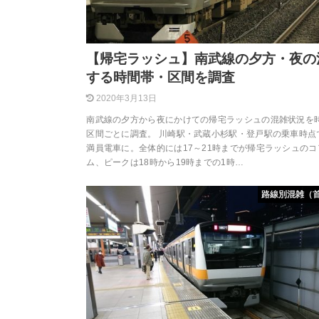
【帰宅ラッシュ】南武線の夕方・夜の
する時間帯・区間を調査
2020年3月13日
南武線の夕方から夜にかけての帰宅ラッシュの混雑状況を
区間ごとに調査。 川崎駅・武蔵小杉駅・登戸駅の乗車時点
満員電車に。全体的には17～21時までが帰宅ラッシュのコ
ム、ピークは18時から19時までの1時…
路線別混雑（