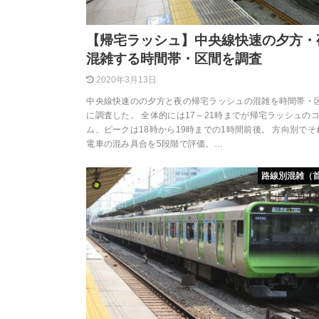
【帰宅ラッシュ】中央線快速の夕方・
混雑する時間帯・区間を調査
2020年3月13日
中央線快速のの夕方と夜の帰宅ラッシュの混雑を時間帯・
に調査した。 全体的には17～21時までが帰宅ラッシュの
ム、ピークは18時から19時までの1時間前後。 方向別で
電車の混み具合を5段階で評価。…
路線別混雑（