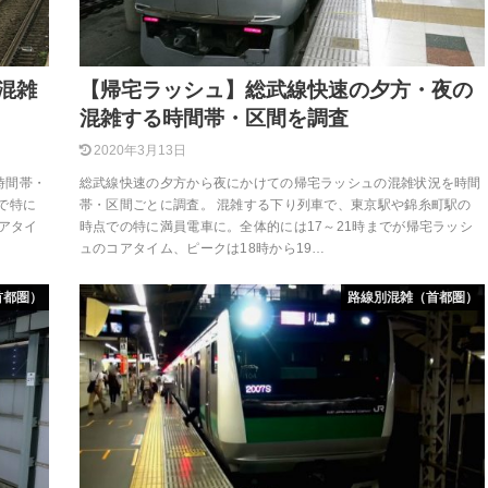
混雑
【帰宅ラッシュ】総武線快速の夕方・夜の
混雑する時間帯・区間を調査
2020年3月13日
時間帯・
総武線快速の夕方から夜にかけての帰宅ラッシュの混雑状況を時間
で特に
帯・区間ごとに調査。 混雑する下り列車で、東京駅や錦糸町駅の
アタイ
時点での特に満員電車に。全体的には17～21時までが帰宅ラッシ
ュのコアタイム、ピークは18時から19…
首都圏）
路線別混雑（首都圏）