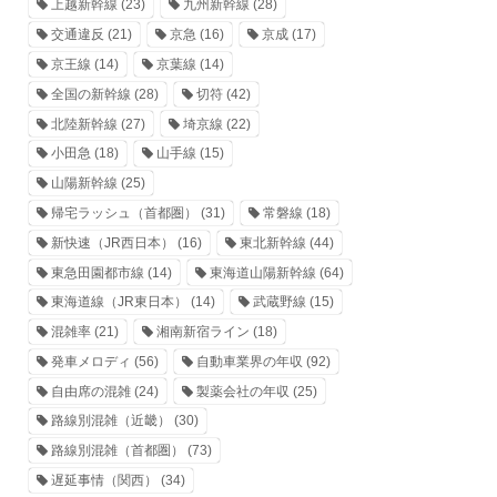
上越新幹線
(23)
九州新幹線
(28)
交通違反
(21)
京急
(16)
京成
(17)
京王線
(14)
京葉線
(14)
全国の新幹線
(28)
切符
(42)
北陸新幹線
(27)
埼京線
(22)
小田急
(18)
山手線
(15)
山陽新幹線
(25)
帰宅ラッシュ（首都圏）
(31)
常磐線
(18)
新快速（JR西日本）
(16)
東北新幹線
(44)
東急田園都市線
(14)
東海道山陽新幹線
(64)
東海道線（JR東日本）
(14)
武蔵野線
(15)
混雑率
(21)
湘南新宿ライン
(18)
発車メロディ
(56)
自動車業界の年収
(92)
自由席の混雑
(24)
製薬会社の年収
(25)
路線別混雑（近畿）
(30)
路線別混雑（首都圏）
(73)
遅延事情（関西）
(34)