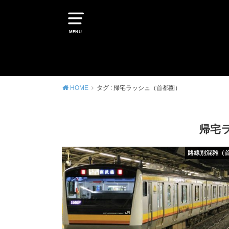
MENU
HOME
タグ : 帰宅ラッシュ（首都圏）
帰宅
路線別混雑（