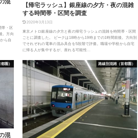
の混
【帰宅ラッシュ】銀座線の夕方・夜の混雑
する時間帯・区間を調査
2020年3月13日
間帯・区
東京メトロ銀座線の夕方と夜の帰宅ラッシュの混雑を時間帯・区間
前後。方向
ごとに調査した。 ピークは18時から19時までの1時間前後。方向別
校から自
でそれぞれの電車の混み具合を5段階で評価。職場や学校から自宅
に帰る人が集中するが、座れる可能性…
首都圏）
路線別混雑（首都圏）
の混