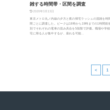
雑する時間帯・区間を調査
2020年3月13日
東京メトロ丸ノ内線の夕方と夜の帰宅ラッシュの混雑を時
間ごとに調査した。ピークは18時から19時までの1時間前
別でそれぞれの電車の混み具合を5段階で評価。職場や学
宅に帰る人が集中するが、座れる可能…
<
1