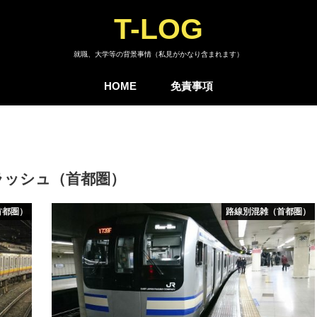
T-LOG
就職、大学等の背景事情（私見がかなり含まれます）
HOME
免責事項
ラッシュ（首都圏）
首都圏）
路線別混雑（首都圏）