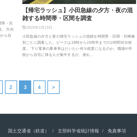
【帰宅ラッシュ】小田急線の夕方・夜の混
雑する時間帯・区間を調査
間帯・区
2020年3月13日
後。 方向
校から自
小田急線の夕方と夜の帰宅ラッシュの混雑を時間帯・区間・列車種
別ごとに調査した。ピークは18時から19時半までの1時間30分程
度。 下り電車の乗車率はだいたい何％程度になるのか。職場や学
校から自宅に帰る人が集中するが、座れ…
2
3
4
>
国土交通省（鉄道）
文部科学省統計情報
免責事項