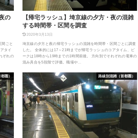
夜の
【帰宅ラッシュ】埼京線の夕方・夜の混雑
する時間帯・区間を調査
2020年3月13日
区間ごと
埼京線の夕方と夜の帰宅ラッシュの混雑を時間帯・区間ごとに調査
コアタイ
した。 全体的には17～21時までが帰宅ラッシュのコアタイム、ピ
それぞれの
ークは18時から19時までの1時間前後。 方向別でそれぞれの電車の
混み具合を5段階で評価。職場や…
首都圏）
路線別混雑（首都圏）