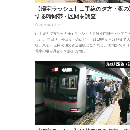
【帰宅ラッシュ】山手線の夕方・夜の
する時間帯・区間を調査
2020年3月13日
山手線の夕方と夜の帰宅ラッシュの混雑を時間帯・区間ご
した。 内回り・外回りとのにピークは18時から19時まで
後。東京23区内の他の鉄道路線と全く同じ。 方向別でそ
電車の混み具合を5段階で評価。 …
路線別混雑（