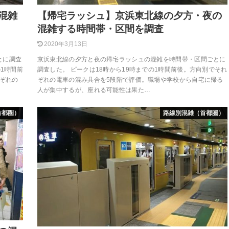
混雑
【帰宅ラッシュ】京浜東北線の夕方・夜の
混雑する時間帯・区間を調査
2020年3月13日
とに調査
京浜東北線の夕方と夜の帰宅ラッシュの混雑を時間帯・区間ごとに
の1時間前
調査した。 ピークは18時から19時までの1時間前後。方向別でそれ
れぞれの
ぞれの電車の混み具合を5段階で評価。職場や学校から自宅に帰る
人が集中するが、座れる可能性は果た…
首都圏）
路線別混雑（首都圏）