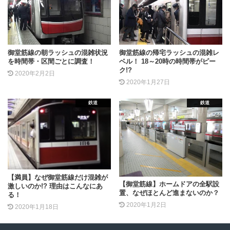
御堂筋線の朝ラッシュの混雑状況
御堂筋線の帰宅ラッシュの混雑レ
を時間帯・区間ごとに調査！
ベル！ 18～20時の時間帯がピー
ク!?
2020年2月2日
2020年1月27日
鉄道
鉄道
【満員】なぜ御堂筋線だけ混雑が
【御堂筋線】ホームドアの全駅設
激しいのか!? 理由はこんなにあ
置、なぜほとんど進まないのか？
る！
2020年1月2日
2020年1月18日