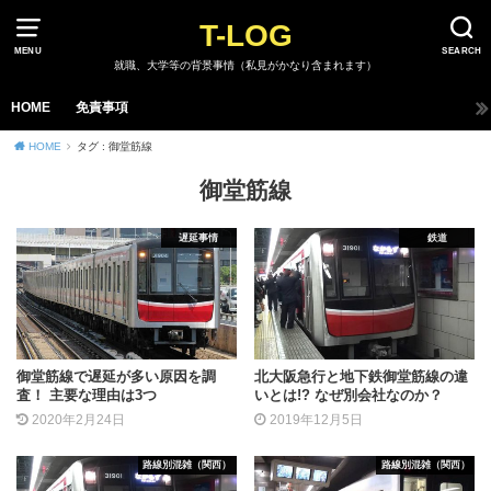
T-LOG
MENU
SEARCH
就職、大学等の背景事情（私見がかなり含まれます）
HOME
免責事項
HOME
タグ : 御堂筋線
御堂筋線
遅延事情
鉄道
御堂筋線で遅延が多い原因を調
北大阪急行と地下鉄御堂筋線の違
査！ 主要な理由は3つ
いとは!? なぜ別会社なのか？
2020年2月24日
2019年12月5日
路線別混雑（関西）
路線別混雑（関西）