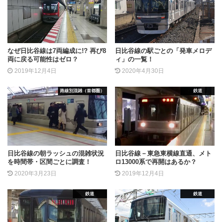
なぜ日比谷線は7両編成に!? 再び8
日比谷線の駅ごとの「発車メロデ
両に戻る可能性はゼロ？
ィ」の一覧！
2019年12月4日
2020年4月30日
路線別混雑（首都圏）
鉄道
日比谷線の朝ラッシュの混雑状況
日比谷線－東急東横線直通、メト
を時間帯・区間ごとに調査！
ロ13000系で再開はあるか？
2020年3月23日
2019年12月4日
鉄道
鉄道