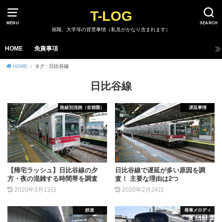
T-LOG
MENU
SEARCH
就職、大学等の背景事情（私見がかなり含まれます）
HOME
免責事項
HOME
タグ : 日比谷線
日比谷線
路線別混雑（首都圏）
遅延事情
【帰宅ラッシュ】日比谷線の夕
日比谷線で遅延が多い原因を調
方・夜の混雑する時間帯を調査
査！ 主要な理由は2つ
2020年3月13日
2020年2月24日
鉄道
発車メロディ