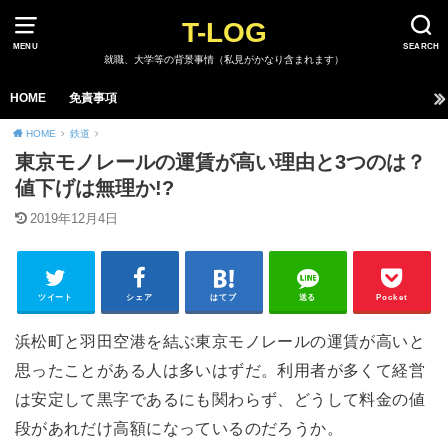
T-LOG
MENU
SEARCH
就職、大学等の背景事情（私見がかなり含まれます）
HOME
免責事項
HOME
鉄道
東京モノレールの運賃が高い理由と3つのは？
値下げは無理か!?
2019年12月4日
ツイート
シェア
はてブ
送る
Pocket
浜松町と羽田空港を結ぶ東京モノレールの運賃が高いと
思ったことがある人は多いはずだ。利用者が多くて経営
は安定して黒字であるにも関わらず、どうして料金の値
段があれだけ高額になっているのだろうか。