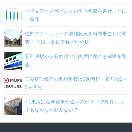
＜早見表＞メガバンクの平均年収を各社ごとに
一覧化
佐野アウトレットの混雑状況を時間帯ごとに調
査！ 平日・土日それぞれ分析
新神戸駅から新幹線の自由席に座れる確率を調
査！
三菱UFJ銀行の平均年収は750万円、賞与は2～
5ヶ月分
JR東海はなぜ発車が遅いのか？ ドアが閉まっ
てもなかなか動かない!?