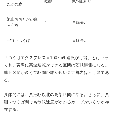
微妙
急勾配あり
たかの森
流山おおたかの森
可
直線長い
～守谷
守谷～つくば
可
直線長い
「つくばエクスプレス＝160km/h運転が可能」とはいっ
ても、実際に高速運転ができる区間は茨城県側になる。
地下区間が多くて駅間距離が短い東京都内は不可能であ
る。
具体的には、八潮駅以北の高架区間になる。さらに、八
潮～つくば間でも制限速度がかかるカーブがいくつか存
在する。