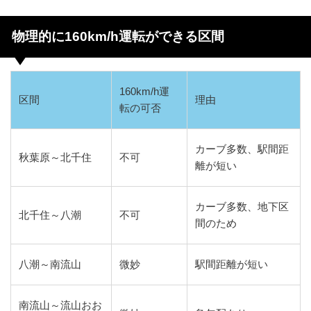
物理的に160km/h運転ができる区間
160km/h運
区間
理由
転の可否
カーブ多数、駅間距
秋葉原～北千住
不可
離が短い
カーブ多数、地下区
北千住～八潮
不可
間のため
八潮～南流山
微妙
駅間距離が短い
南流山～流山おお