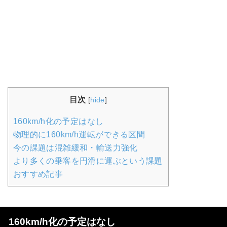
目次
[
hide
]
160km/h化の予定はなし
物理的に160km/h運転ができる区間
今の課題は混雑緩和・輸送力強化
より多くの乗客を円滑に運ぶという課題
おすすめ記事
160km/h化の予定はなし