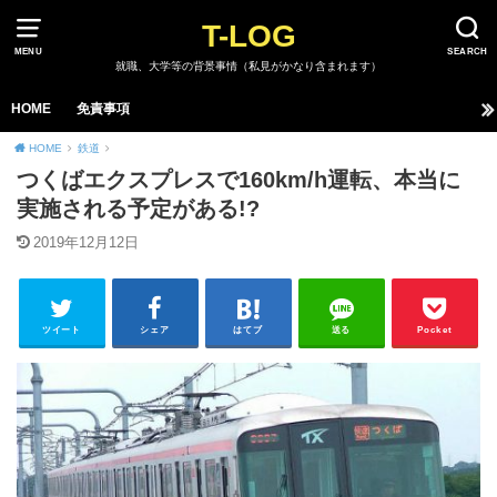
T-LOG
MENU
SEARCH
就職、大学等の背景事情（私見がかなり含まれます）
HOME
免責事項
HOME
鉄道
つくばエクスプレスで160km/h運転、本当に
実施される予定がある!?
2019年12月12日
ツイート
シェア
はてブ
送る
Pocket