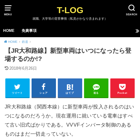
T-LOG
MENU
SEARCH
就職、大学等の背景事情（私見がかなり含まれます）
HOME
免責事項
HOME
鉄道
【JR大和路線】新型車両はいつになったら登
場するのか!?
2018年6月26日
ツイート
シェア
はてブ
送る
Pocket
JR大和路線（関西本線）に新型車両が投入されるのはい
つになるのだろうか。現在運用に就いている電車はすべ
て古い旧式ばかりである。VVVFインバータ制御のある
ものはまだ一切走っていない。