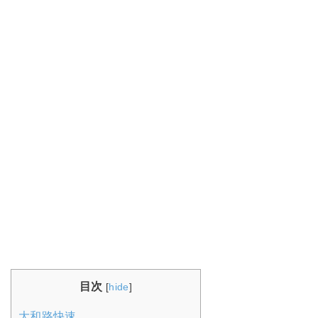
目次
[
hide
]
大和路快速