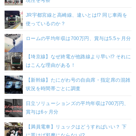
現性を考察
JR宇都宮線と高崎線、違いとは!? 同じ車両を
使っているのか？
ロームの平均年収は700万円、賞与は5.5ヶ月分
【埼京線】なぜ終電が他路線より早い!? それに
はこんな理由がある！
【新幹線】たにがわ号の自由席・指定席の混雑
状況を時間帯ごとに調査
日立ソリューションズの平均年収は700万円、
賞与は6ヶ月分
【満員電車】リュックはどうすればいい？ 下
に置けば邪魔にならない!?