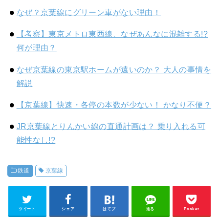
なぜ？京葉線にグリーン車がない理由！
【考察】東京メトロ東西線、なぜあんなに混雑する!?
何が理由？
なぜ京葉線の東京駅ホームが遠いのか？ 大人の事情を
解説
【京葉線】快速・各停の本数が少ない！ かなり不便？
JR京葉線とりんかい線の直通計画は？ 乗り入れる可
能性なし!?
鉄道
京葉線
ツイート
シェア
はてブ
送る
Pocket