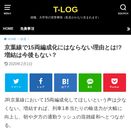
T-LOG
MENU
SEARCH
就職、大学等の背景事情（私見がかなり含まれます）
HOME
免責事項
HOME
鉄道
京葉線で15両編成化にはならない理由とは!?
増結は今後もない？
2020年2月1日
ツイート
シェア
はてブ
送る
Pocket
JR京葉線において15両編成化してほしいという声は少な
くない。増結すれば、列車1本当たりの輸送力が大幅に
向上し、朝や夕方の通勤ラッシュの混雑緩和へとつなが
る。