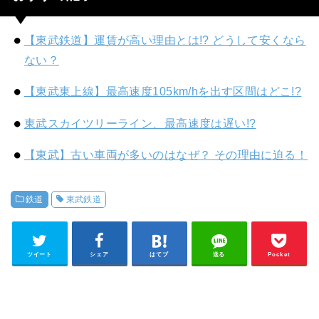
【東武鉄道】運賃が高い理由とは!? どうして安くなら
ない？
【東武東上線】最高速度105km/hを出す区間はどこ!?
東武スカイツリーライン、最高速度は遅い!?
【東武】古い車両が多いのはなぜ？ その理由に迫る！
鉄道
東武鉄道
ツイート
シェア
はてブ
送る
Pocket