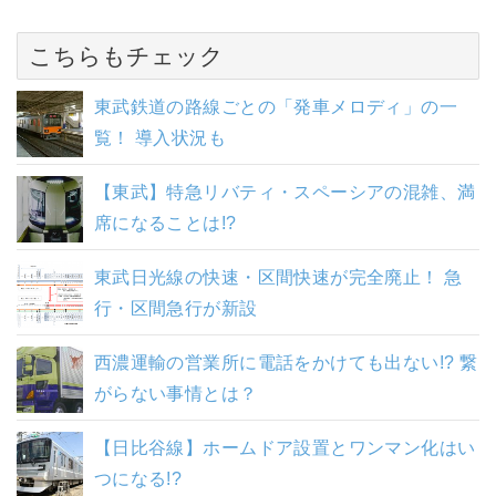
こちらもチェック
東武鉄道の路線ごとの「発車メロディ」の一
覧！ 導入状況も
【東武】特急リバティ・スペーシアの混雑、満
席になることは!?
東武日光線の快速・区間快速が完全廃止！ 急
行・区間急行が新設
西濃運輸の営業所に電話をかけても出ない!? 繋
がらない事情とは？
【日比谷線】ホームドア設置とワンマン化はい
つになる!?