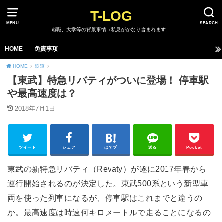
T-LOG
MENU
SEARCH
就職、大学等の背景事情（私見がかなり含まれます）
HOME
免責事項
HOME
鉄道
【東武】特急リバティがついに登場！ 停車駅
や最高速度は？
2018年7月1日
ツイート
シェア
はてブ
送る
Pocket
東武の新特急リバティ（Revaty）が遂に2017年春から
運行開始されるのが決定した。東武500系という新型車
両を使った列車になるが、停車駅はこれまでと違うの
か。最高速度は時速何キロメートルで走ることになるの