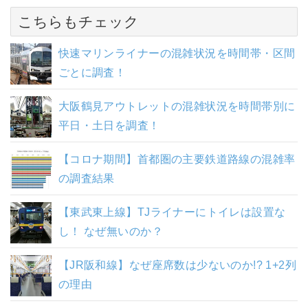
こちらもチェック
快速マリンライナーの混雑状況を時間帯・区間
ごとに調査！
大阪鶴見アウトレットの混雑状況を時間帯別に
平日・土日を調査！
【コロナ期間】首都圏の主要鉄道路線の混雑率
の調査結果
【東武東上線】TJライナーにトイレは設置な
し！ なぜ無いのか？
【JR阪和線】なぜ座席数は少ないのか!? 1+2列
の理由