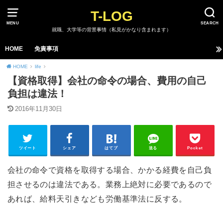
T-LOG
MENU
SEARCH
就職、大学等の背景事情（私見がかなり含まれます）
HOME
免責事項
HOME
life
【資格取得】会社の命令の場合、費用の自己
負担は違法！
2016年11月30日
ツイート
シェア
はてブ
送る
Pocket
会社の命令で資格を取得する場合、かかる経費を自己負
担させるのは違法である。業務上絶対に必要であるので
あれば、給料天引きなども労働基準法に反する。