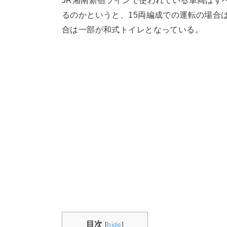
JR湘南新宿ラインで使われている車両はす
るのかというと、15両編成での運転の場合は
合は一部が和式トイレとなっている。
目次
[
hide
]