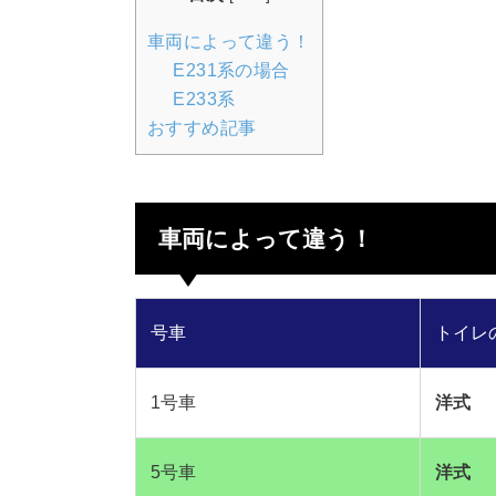
車両によって違う！
E231系の場合
E233系
おすすめ記事
車両によって違う！
号車
トイレ
1号車
洋式
5号車
洋式