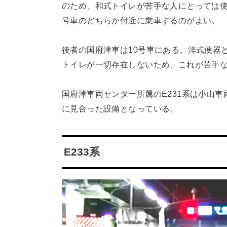
のため、和式トイレが苦手な人にとっては使
号車のどちらか付近に乗車するのがよい。
後者の国府津車は10号車にある。洋式便器
トイレが一切存在しないため、これが苦手
国府津車両センター所属のE231系は小山
に見合った設備となっている。
E233系