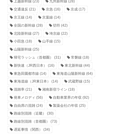
上越新幹線
(23)
九州新幹線
(28)
交通違反
(21)
京急
(16)
京成
(17)
京王線
(14)
京葉線
(14)
全国の新幹線
(28)
切符
(42)
北陸新幹線
(27)
埼京線
(22)
小田急
(18)
山手線
(15)
山陽新幹線
(25)
帰宅ラッシュ（首都圏）
(31)
常磐線
(18)
新快速（JR西日本）
(16)
東北新幹線
(44)
東急田園都市線
(14)
東海道山陽新幹線
(64)
東海道線（JR東日本）
(14)
武蔵野線
(15)
混雑率
(21)
湘南新宿ライン
(18)
発車メロディ
(56)
自動車業界の年収
(92)
自由席の混雑
(24)
製薬会社の年収
(25)
路線別混雑（近畿）
(30)
路線別混雑（首都圏）
(73)
遅延事情（関西）
(34)