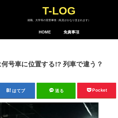
T-LOG
就職、大学等の背景事情（私見がかなり含まれます）
HOME
免責事項
何号車に位置する!? 列車で違う？
Pocket
はてブ
送る