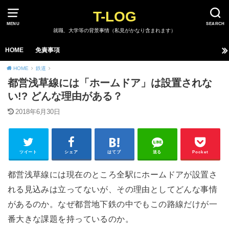
T-LOG
MENU
SEARCH
就職、大学等の背景事情（私見がかなり含まれます）
HOME
免責事項
HOME
鉄道
都営浅草線には「ホームドア」は設置されな
い!? どんな理由がある？
2018年6月30日
ツイート
シェア
はてブ
送る
Pocket
都営浅草線には現在のところ全駅にホームドアが設置さ
れる見込みは立ってないが、その理由としてどんな事情
があるのか。なぜ都営地下鉄の中でもこの路線だけが一
番大きな課題を持っているのか。