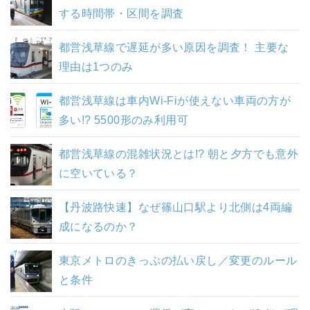
する時間帯・区間を調査
都営浅草線で遅延が多い原因を調査！ 主要な
理由は1つのみ
都営浅草線は車内Wi-Fiが使えない車両の方が
多い!? 5500形のみ利用可
都営浅草線の混雑状況とは!? 朝と夕方でも意外
に空いている？
【丹波路快速】なぜ篠山口駅より北側は4両編
成になるのか？
東京メトロのきっぷの払い戻し／変更のルール
と条件