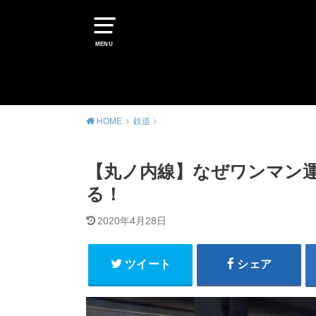
MENU
HOME
鉄道
【丸ノ内線】なぜワンマン運
る！
2020年4月28日
ツイート
シェア