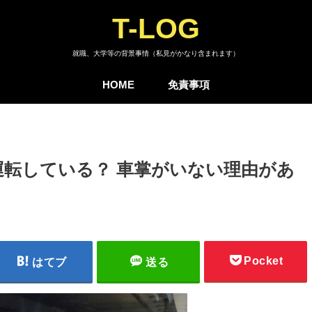
T-LOG
就職、大学等の背景事情（私見がかなり含まれます）
HOME
免責事項
転している？ 車掌がいない理由があ
Pocket
はてブ
送る