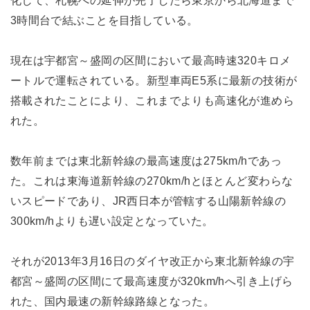
化して、札幌への延伸が完了したら東京から北海道まで
3時間台で結ぶことを目指している。
現在は宇都宮～盛岡の区間において最高時速320キロメ
ートルで運転されている。新型車両E5系に最新の技術が
搭載されたことにより、これまでよりも高速化が進めら
れた。
数年前までは東北新幹線の最高速度は275km/hであっ
た。これは東海道新幹線の270km/hとほとんど変わらな
いスピードであり、JR西日本が管轄する山陽新幹線の
300km/hよりも遅い設定となっていた。
それが2013年3月16日のダイヤ改正から東北新幹線の宇
都宮～盛岡の区間にて最高速度が320km/hへ引き上げら
れた、国内最速の新幹線路線となった。