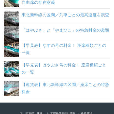
自由席の存在意義
東北新幹線の区間／列車ごとの最高速度を調査
「はやぶさ」と「やまびこ」の特急料金の差額
【早見表】なすの号の料金！ 座席種類ごとの
一覧
【早見表】はやぶさ号の料金！ 座席種類ごと
の一覧
【運賃表】東北新幹線の区間／座席ごとの特急
料金
国土交通省（鉄道）
文部科学省統計情報
免責事項