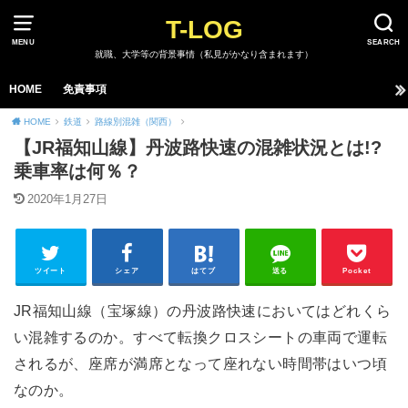
T-LOG
MENU
SEARCH
就職、大学等の背景事情（私見がかなり含まれます）
HOME
免責事項
HOME
鉄道
路線別混雑（関西）
【JR福知山線】丹波路快速の混雑状況とは!?
乗車率は何％？
2020年1月27日
ツイート
シェア
はてブ
送る
Pocket
JR福知山線（宝塚線）の丹波路快速においてはどれくら
い混雑するのか。すべて転換クロスシートの車両で運転
されるが、座席が満席となって座れない時間帯はいつ頃
なのか。