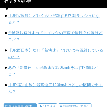
おすすめ記事
【JR宝塚線】どれくらい混雑する!? 朝ラッシュにな
ると？
丹波路快速はすべてトイレ付の車両で運転!? 位置はど
こだ？
【JR西日本】なぜ「新快速」だけいつも混雑している
のか？
あの「新快速」が最高速度130km/hを出す区間はど
こ？
【JR福知山線】最高速度120km/hはどこの区間で出す
ん？
路線別混雑（関西）
JR宝塚線
路線別混雑（近畿）