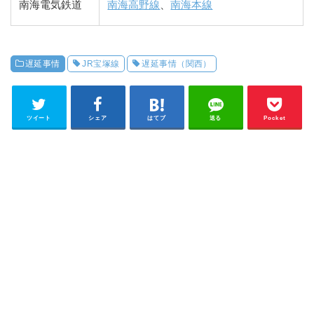
南海電気鉄道
南海高野線
、
南海本線
遅延事情
JR宝塚線
遅延事情（関西）
ツイート
シェア
はてブ
送る
Pocket