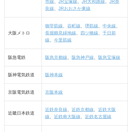
市線
、
JR宝塚線
、
JR大和路線
、
JR奈
良線
、
JRおおさか東線
御堂筋線
、
谷町線
、
堺筋線
、
中央線
、
大阪メトロ
長堀鶴見緑地線
、
四ツ橋線
、
千日前
線
、
今里筋線
阪急電鉄
阪急京都線
、
阪急神戸線
、
阪急宝塚線
阪神電気鉄道
阪神本線
京阪電気鉄道
京阪本線
近鉄奈良線
、
近鉄京都線
、
近鉄大阪
近畿日本鉄道
線
、
近鉄南大阪線
、
近鉄名古屋線