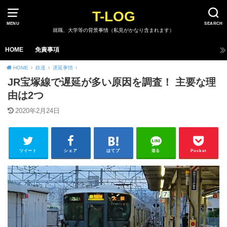
T-LOG
MENU
SEARCH
就職、大学等の背景事情（私見がかなり含まれます）
HOME
免責事項
HOME
鉄道
遅延事情
JR宝塚線で遅延が多い原因を調査！ 主要な理
由は2つ
2020年2月24日
ツイート
シェア
はてブ
送る
Pocket