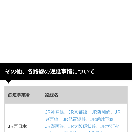
その他、各路線の遅延事情について
鉄道事業者
路線名
JR神戸線
、
JR京都線
、
JR阪和線
、
JR
東西線
、
JR琵琶湖線
、
JR嵯峨野線
、
JR西日本
JR湖西線
、
JR大阪環状線
、
JR学研都