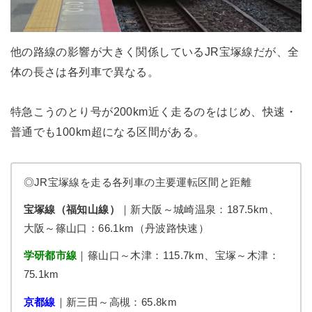
他の路線の影響が大きく関係しているJR宝塚線だが、全
体の長さは各列車で異なる。
特急こうのとり号が200km近く走るのをはじめ、快速・
普通でも100km超になる区間がある。
◎JR宝塚線を走る各列車の主要運転区間と距離
宝塚線（福知山線）
｜新大阪～城崎温泉：187.5km、
大阪～篠山口：66.1km（丹波路快速）
学研都市線
｜篠山口～木津：115.7km、宝塚～木津：
75.1km
京都線
｜新三田～高槻：65.8km