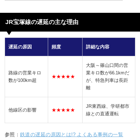
JR宝塚線の遅延の主な理由
遅延の原因
頻度
詳細な内容
大阪～篠山口間の営
路線の営業キロ
業キロ数が66.1kmだ
★★★★★
数が100km超
が、特急列車は長距
離
JR東西線、学研都市
他線区の影響
★★★★★
線との直通運転
参照：
鉄道の遅延の原因とは!? よくある事例の一覧