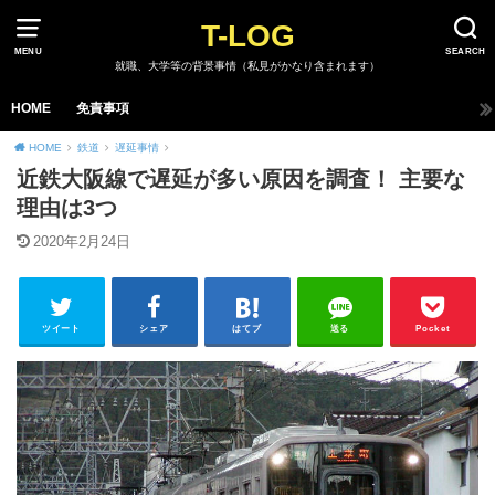
T-LOG
MENU
SEARCH
就職、大学等の背景事情（私見がかなり含まれます）
HOME
免責事項
HOME
鉄道
遅延事情
近鉄大阪線で遅延が多い原因を調査！ 主要な
理由は3つ
2020年2月24日
ツイート
シェア
はてブ
送る
Pocket