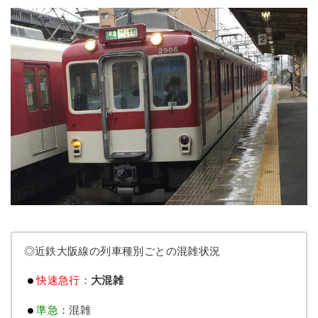
◎近鉄大阪線の列車種別ごとの混雑状況
快速急行
：
大混雑
準急
：混雑