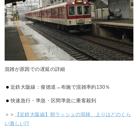
混雑が原因での遅延の詳細
近鉄大阪線：俊徳道→布施で混雑率約130％
快速急行・準急・区間準急に乗客殺到
＞＞
【近鉄大阪線】朝ラッシュの混雑、上りはどのくら
い激しい!?