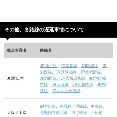
その他、各路線の遅延事情について
鉄道事業者
路線名
JR神戸線
、
JR京都線
、
JR阪和線
、
JR
東西線
、
JR琵琶湖線
、
JR嵯峨野線
、
JR西日本
JR湖西線
、
JR大阪環状線
、
JR学研都
市線
、
JR宝塚線
、
JR大和路線
、
JR奈
良線
、
JRおおさか東線
御堂筋線
、
谷町線
、
堺筋線
、
中央線
、
大阪メトロ
長堀鶴見緑地線
、
四ツ橋線
、
千日前