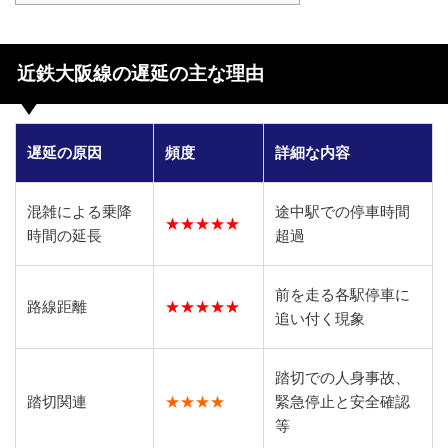
近鉄大阪線の遅延の主な理由
遅延の原因
頻度
詳細な内容
混雑による乗降
途中駅での停車時間
★★★★★
時間の延長
超過
前を走る各駅停車に
路線距離
★★★★★
追い付く現象
踏切での人身事故、
踏切関連
★★★★
緊急停止と安全確認
等