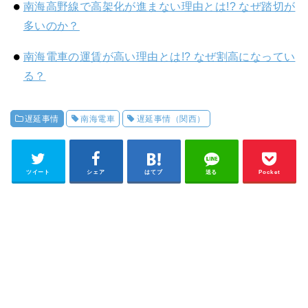
南海高野線で高架化が進まない理由とは!? なぜ踏切が
多いのか？
南海電車の運賃が高い理由とは!? なぜ割高になってい
る？
遅延事情
南海電車
遅延事情（関西）
ツイート
シェア
はてブ
送る
Pocket