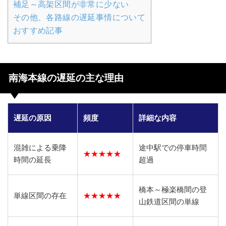
補足～高架区間が非常に少ない
その他、各路線の遅延事情について
おすすめ記事
南海本線の遅延の主な理由
遅延の原因
頻度
詳細な内容
混雑による乗降
途中駅での停車時間
★★★★★
時間の延長
超過
橋本～極楽橋間の登
単線区間の存在
★★★★★
山鉄道区間の単線