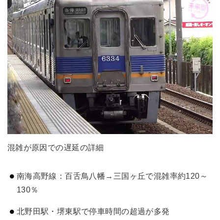
混雑が原因での遅延の詳細
南海高野線：百舌鳥八幡→三国ヶ丘で混雑率約120～
130％
北野田駅・堺東駅で停車時間の超過が多発