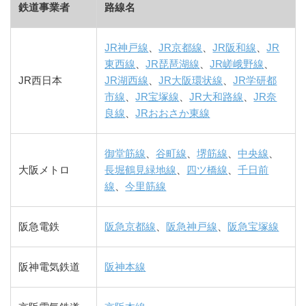
鉄道事業者
路線名
JR神戸線
、
JR京都線
、
JR阪和線
、
JR
東西線
、
JR琵琶湖線
、
JR嵯峨野線
、
JR西日本
JR湖西線
、
JR大阪環状線
、
JR学研都
市線
、
JR宝塚線
、
JR大和路線
、
JR奈
良線
、
JRおおさか東線
御堂筋線
、
谷町線
、
堺筋線
、
中央線
、
大阪メトロ
長堀鶴見緑地線
、
四ツ橋線
、
千日前
線
、
今里筋線
阪急電鉄
阪急京都線
、
阪急神戸線
、
阪急宝塚線
阪神電気鉄道
阪神本線