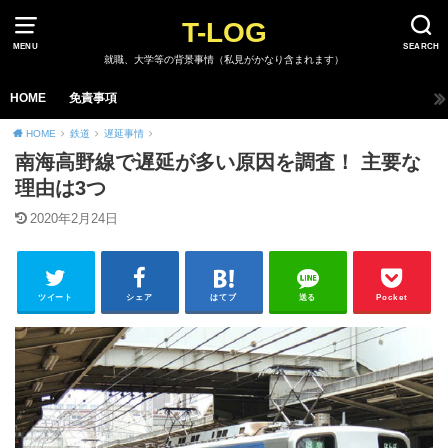
T-LOG
MENU
SEARCH
就職、大学等の背景事情（私見がかなり含まれます）
HOME
免責事項
HOME
鉄道
遅延事情
南海高野線で遅延が多い原因を調査！ 主要な
理由は3つ
2020年2月24日
ツイート
シェア
はてブ
送る
Pocket