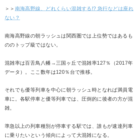
＞＞
南海高野線、どれくらい混雑する!? 急行などは座れ
ない？
南海高野線の朝ラッシュは関西圏では上位勢ではあるも
ののトップ級ではない。
混雑率は百舌鳥八幡→三国ヶ丘で混雑率127％（2017年
データ）。ここ数年は120％台で推移。
それでも優等列車を中心に朝ラッシュ時となれば満員電
車に。各駅停車と優等列車では、圧倒的に後者の方が混
雑。
準急以上の列車種別が停車する駅では、誰もが速達列車
に乗りたいという傾向によって大混雑になる。