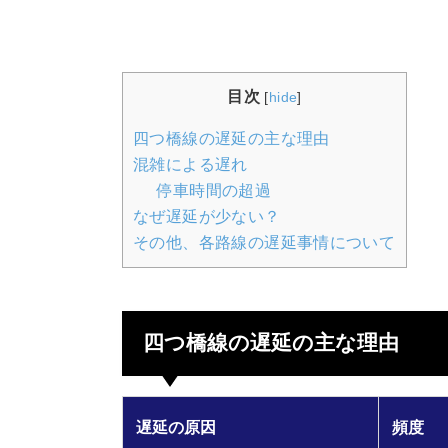
目次
[
hide
]
四つ橋線の遅延の主な理由
混雑による遅れ
停車時間の超過
なぜ遅延が少ない？
その他、各路線の遅延事情について
四つ橋線の遅延の主な理由
遅延の原因
頻度