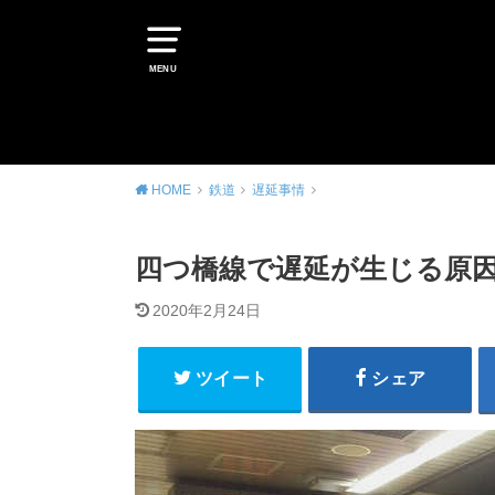
MENU
HOME
鉄道
遅延事情
四つ橋線で遅延が生じる原因
2020年2月24日
ツイート
シェア