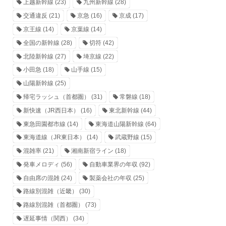
上越新幹線
(23)
九州新幹線
(28)
交通違反
(21)
京急
(16)
京成
(17)
京王線
(14)
京葉線
(14)
全国の新幹線
(28)
切符
(42)
北陸新幹線
(27)
埼京線
(22)
小田急
(18)
山手線
(15)
山陽新幹線
(25)
帰宅ラッシュ（首都圏）
(31)
常磐線
(18)
新快速（JR西日本）
(16)
東北新幹線
(44)
東急田園都市線
(14)
東海道山陽新幹線
(64)
東海道線（JR東日本）
(14)
武蔵野線
(15)
混雑率
(21)
湘南新宿ライン
(18)
発車メロディ
(56)
自動車業界の年収
(92)
自由席の混雑
(24)
製薬会社の年収
(25)
路線別混雑（近畿）
(30)
路線別混雑（首都圏）
(73)
遅延事情（関西）
(34)