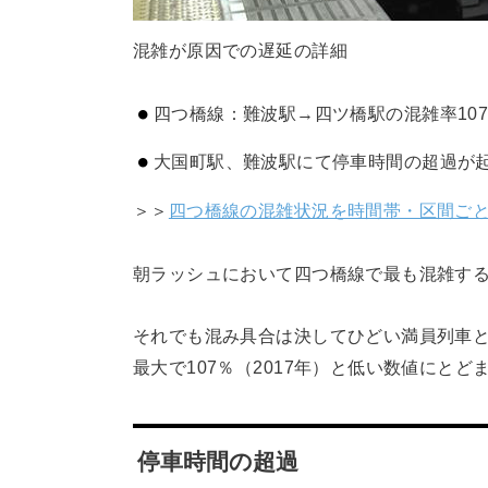
混雑が原因での遅延の詳細
四つ橋線：難波駅→四ツ橋駅の混雑率10
大国町駅、難波駅にて停車時間の超過が
＞＞
四つ橋線の混雑状況を時間帯・区間ご
朝ラッシュにおいて四つ橋線で最も混雑す
それでも混み具合は決してひどい満員列車
最大で107％（2017年）と低い数値にとど
停車時間の超過