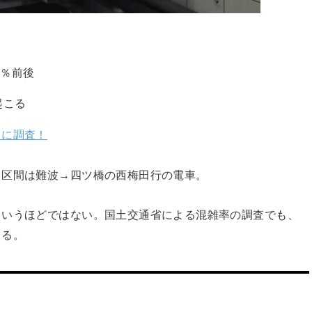
7％前後
起こる
とに調査！
る区間は難波→四ツ橋の西梅田行の電車。
というほどではない。国土交通省による混雑率の調査でも、
まる。