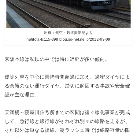
出典：航空・鉄道撮影記より
hatitota-tc115-398.blog.so-net.ne.jp/2012-09-09
京阪本線は私鉄の中では特に遅延が多い傾向。
優等列車を中心に乗降時間超過に加え、過密ダイヤによ
る余裕のない運行ダイヤ、踏切に起因する事故や安全確
認が主な理由。
天満橋～寝屋川信号所までの区間は複々線化事業が完成
して、急行線と緩行線がそれぞれ別々の線路を走るが、
それ以外は単なる複線。朝ラッシュ時では線路容量の限