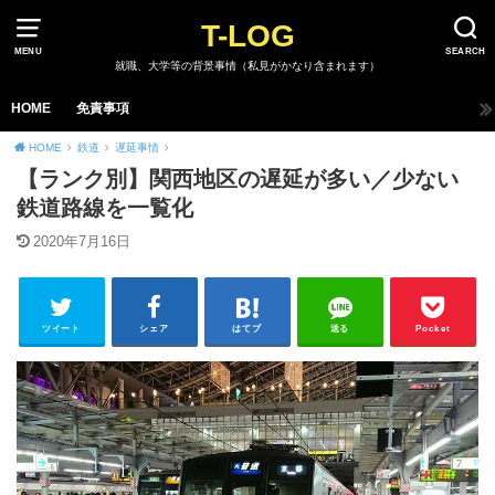
T-LOG
MENU
SEARCH
就職、大学等の背景事情（私見がかなり含まれます）
HOME
免責事項
HOME
鉄道
遅延事情
【ランク別】関西地区の遅延が多い／少ない
鉄道路線を一覧化
2020年7月16日
ツイート
シェア
はてブ
送る
Pocket